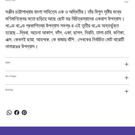
বইটির সম্পর্কে
সঞ্জীব চট্টোপাধ্যায় বাংলা সাহিত্যে এক ও অদ্বিতীয়। তাঁর বিপুল সৃষ্টির মধ্যে
মণিমাণিক্যের মতো ছড়িয়ে আছে ছোট বড় বিচিত্রস্বাদের একরাশ উপন্যাস।
খণ্ডে খণ্ডে প্রকাশিতব্য উপন্যাস সমগ্র-র এই তৃতীয় খণ্ডে অন্তর্ভুক্ত
হয়েছে—দ্বিধা, অচেনা আকাশ, ফাঁস, একা, ছাগল, নিয়তি, তালা-চাবি, কণিকা,
এক্স, কেবলই ছায়া, আহম্মক, কে বাজায় বাঁশি , লেখকের নির্বাচিত মোট বারোটি
নানারঙের উপন্যাস।
ISBN
No.of Pages
Binding