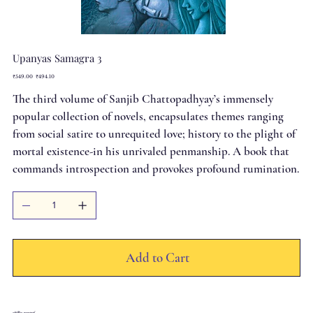
Upanyas Samagra 3
Original
Sale
₹549.00
₹494.10
price
price
The third volume of Sanjib Chattopadhyay’s immensely
popular collection of novels, encapsulates themes ranging
from social satire to unrequited love; history to the plight of
mortal existence-in his unrivaled penmanship. A book that
commands introspection and provokes profound rumination.
Add to Cart