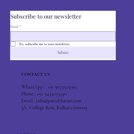
Subscribe to our newsletter
Email
*
Yes, subscribe me to your newsletter.
Submit
CONTACT US
WhatsApp : +91 9073523063
Phone : +91 9433075550
Email :
info@patrabharati.com
3/1, College Row, Kolkata-700009