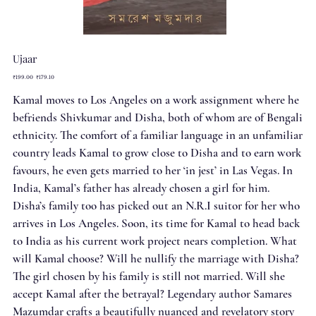
Ujaar
Original
Sale
₹199.00
₹179.10
price
price
Kamal moves to Los Angeles on a work assignment where he
befriends Shivkumar and Disha, both of whom are of Bengali
ethnicity. The comfort of a familiar language in an unfamiliar
country leads Kamal to grow close to Disha and to earn work
favours, he even gets married to her ‘in jest’ in Las Vegas. In
India, Kamal’s father has already chosen a girl for him.
Disha’s family too has picked out an N.R.I suitor for her who
arrives in Los Angeles. Soon, its time for Kamal to head back
to India as his current work project nears completion. What
will Kamal choose? Will he nullify the marriage with Disha?
The girl chosen by his family is still not married. Will she
accept Kamal after the betrayal? Legendary author Samares
Mazumdar crafts a beautifully nuanced and revelatory story