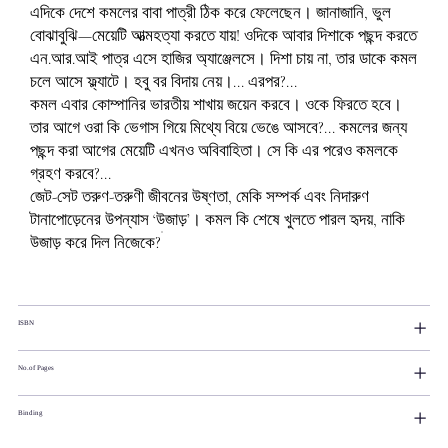
এদিকে দেশে কমলের বাবা পাত্রী ঠিক করে ফেলেছেন। জানাজানি, ভুল
বোঝাবুঝি—মেয়েটি আত্মহত্যা করতে যায়! ওদিকে আবার দিশাকে পছন্দ করতে
এন.আর.আই পাত্র এসে হাজির অ্যাঞ্জেলসে। দিশা চায় না, তার ডাকে কমল
চলে আসে ফ্ল্যাটে। হবু বর বিদায় নেয়।... এরপর?...
কমল এবার কোম্পানির ভারতীয় শাখায় জয়েন করবে। ওকে ফিরতে হবে।
তার আগে ওরা কি ভেগাস গিয়ে মিথ্যে বিয়ে ভেঙে আসবে?... কমলের জন্য
পছন্দ করা আগের মেয়েটি এখনও অবিবাহিতা। সে কি এর পরেও কমলকে
গ্রহণ করবে?...
জেট-সেট তরুণ-তরুণী জীবনের উষ্ণতা, মেকি সম্পর্ক এবং নিদারুণ
টানাপোড়েনের উপন্যাস ‘উজাড়’। কমল কি শেষে খুলতে পারল হৃদয়, নাকি
উজাড় করে দিল নিজেকে?
ISBN
No.of Pages
Binding