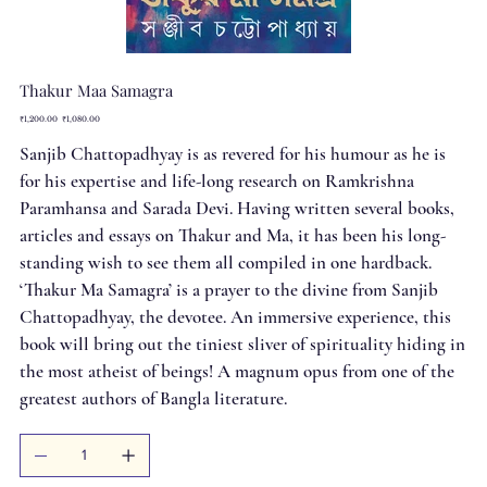
Thakur Maa Samagra
Original
Sale
₹1,200.00
₹1,080.00
price
price
Sanjib Chattopadhyay is as revered for his humour as he is
for his expertise and life-long research on Ramkrishna
Paramhansa and Sarada Devi. Having written several books,
articles and essays on Thakur and Ma, it has been his long-
standing wish to see them all compiled in one hardback.
‘Thakur Ma Samagra’ is a prayer to the divine from Sanjib
Chattopadhyay, the devotee. An immersive experience, this
book will bring out the tiniest sliver of spirituality hiding in
the most atheist of beings! A magnum opus from one of the
greatest authors of Bangla literature.