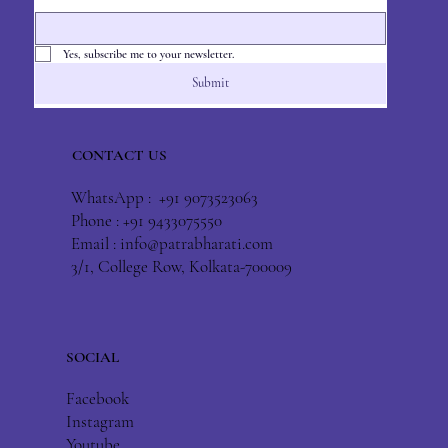
Yes, subscribe me to your newsletter.
Submit
CONTACT US
WhatsApp : +91 9073523063
Phone : +91 9433075550
Email :
info@patrabharati.com
3/1, College Row, Kolkata-700009
SOCIAL
Facebook
Instagram
Youtube