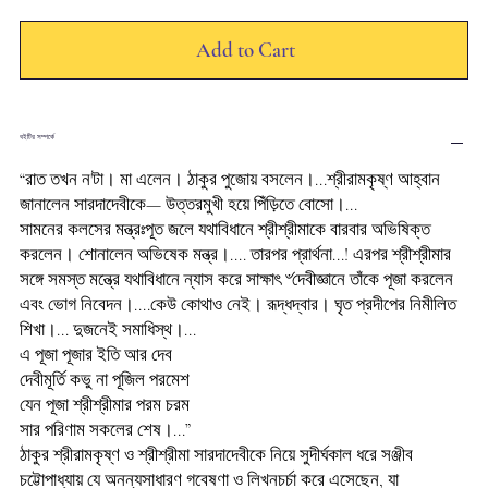
Add to Cart
বইটির সম্পর্কে
“রাত তখন ন'টা। মা এলেন। ঠাকুর পুজোয় বসলেন।...শ্রীরামকৃষ্ণ আহ্বান
জানালেন সারদাদেবীকে— উত্তরমুখী হয়ে পিঁড়িতে বোসো।...
সামনের কলসের মন্ত্রঃপূত জলে যথাবিধানে শ্রীশ্রীমাকে বারবার অভিষিক্ত
করলেন। শোনালেন অভিষেক মন্ত্র।.... তারপর প্রার্থনা...! এরপর শ্রীশ্রীমার
সঙ্গে সমস্ত মন্ত্রে যথাবিধানে ন্যাস করে সাক্ষাৎ ৺দেবীজ্ঞানে তাঁকে পূজা করলেন
এবং ভোগ নিবেদন।....কেউ কোথাও নেই। রূদ্ধদ্বার। ঘৃত প্রদীপের নিমীলিত
শিখা।... দুজনেই সমাধিস্থ।...
এ পূজা পূজার ইতি আর দেব
দেবীমূর্তি কভু না পূজিল পরমেশ
যেন পূজা শ্রীশ্রীমার পরম চরম
সার পরিণাম সকলের শেষ।...”
ঠাকুর শ্রীরামকৃষ্ণ ও শ্রীশ্রীমা সারদাদেবীকে নিয়ে সুদীর্ঘকাল ধরে সঞ্জীব
চট্টোপাধ্যায় যে অনন্যসাধারণ গবেষণা ও লিখনচর্চা করে এসেছেন, যা