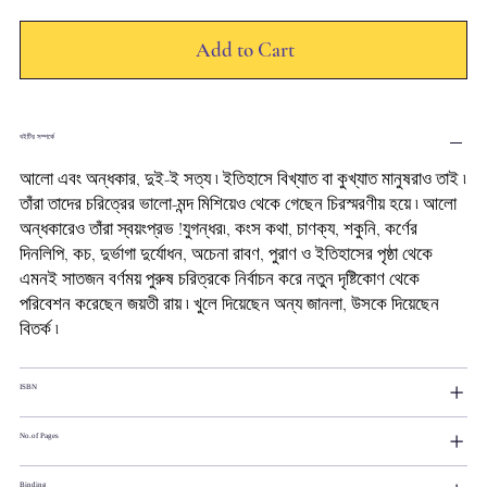
Add to Cart
বইটির সম্পর্কে
আলো এবং অন্ধকার, দুই-ই সত্য ৷ ইতিহাসে বিখ্যাত বা কুখ্যাত মানুষরাও তাই ৷
তাঁরা তাদের চরিত্রের ভালো-মন্দ মিশিয়েও থেকে গেছেন চিরস্মরণীয় হয়ে ৷ আলো
অন্ধকারেও তাঁরা স্বয়ংপ্রভ !যুগন্ধর৷, কংস কথা, চাণক্য, শকুনি, কর্ণের
দিনলিপি, কচ, দুর্ভাগা দুর্যোধন, অচেনা রাবণ, পুরাণ ও ইতিহাসের পৃষ্ঠা থেকে
এমনই সাতজন বর্ণময় পুরুষ চরিত্রকে নির্বাচন করে নতুন দৃষ্টিকোণ থেকে
পরিবেশন করেছেন জয়তী রায় ৷ খুলে দিয়েছেন অন্য জানলা, উসকে দিয়েছেন
বিতর্ক ৷
ISBN
No.of Pages
Binding