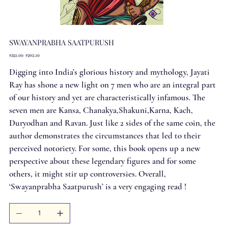
SWAYANPRABHA SAATPURUSH
Original
Sale
₹325.00
₹292.50
price
price
Digging into India’s glorious history and mythology, Jayati
Ray has shone a new light on 7 men who are an integral part
of our history and yet are characteristically infamous. The
seven men are Kansa, Chanakya,Shakuni,Karna, Kach,
Duryodhan and Ravan. Just like 2 sides of the same coin, the
author demonstrates the circumstances that led to their
perceived notoriety. For some, this book opens up a new
perspective about these legendary figures and for some
others, it might stir up controversies. Overall,
‘Swayanprabha Saatpurush’ is a very engaging read !