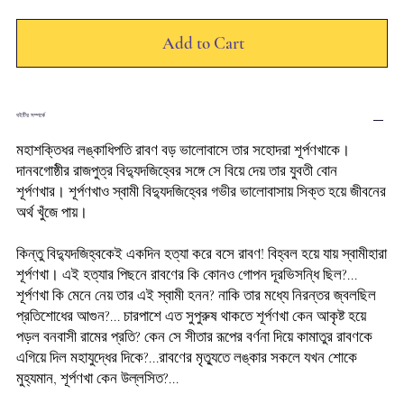
Add to Cart
বইটির সম্পর্কে
মহাশক্তিধর লঙ্কাধিপতি রাবণ বড় ভালোবাসে তার সহোদরা শূর্পণখাকে।
দানবগোষ্ঠীর রাজপুত্র বিদ্যুদজিহ্বের সঙ্গে সে বিয়ে দেয় তার যুবতী বোন
শূর্পণখার। শূর্পণখাও স্বামী বিদ্যুদজিহ্বের গভীর ভালোবাসায় সিক্ত হয়ে জীবনের
অর্থ খুঁজে পায়।
কিন্তু বিদ্যুদজিহ্বকেই একদিন হত্যা করে বসে রাবণ! বিহ্বল হয়ে যায় স্বামীহারা
শূর্পণখা। এই হত্যার পিছনে রাবণের কি কোনও গোপন দূরভিসন্ধি ছিল?...
শূর্পণখা কি মেনে নেয় তার এই স্বামী হনন? নাকি তার মধ্যে নিরন্তর জ্বলছিল
প্রতিশোধের আগুন?... চারপাশে এত সুপুরুষ থাকতে শূর্পণখা কেন আকৃষ্ট হয়ে
পড়ল বনবাসী রামের প্রতি? কেন সে সীতার রূপের বর্ণনা দিয়ে কামাতুর রাবণকে
এগিয়ে দিল মহাযুদ্ধের দিকে?...রাবণের মৃত্যুতে লঙ্কার সকলে যখন শোকে
মুহ্যমান, শূর্পণখা কেন উল্লসিত?...