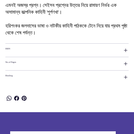
এমনই অজস্র প্রশ্ন। সেইসব প্রশ্নের উত্তর নিয়ে রামায়ণ নির্ভর এক
অসামান্য কাল্পনিক কাহিনী 'শূর্পণখা'।
হরিশংকর জলদাসের ভাষা ও নাটকীয় কাহিনী পাঠককে টেনে নিয়ে যায় প্রথম পৃষ্ঠা
থেকে শেষ পর্যন্ত।
ISBN
No.of Pages
Binding