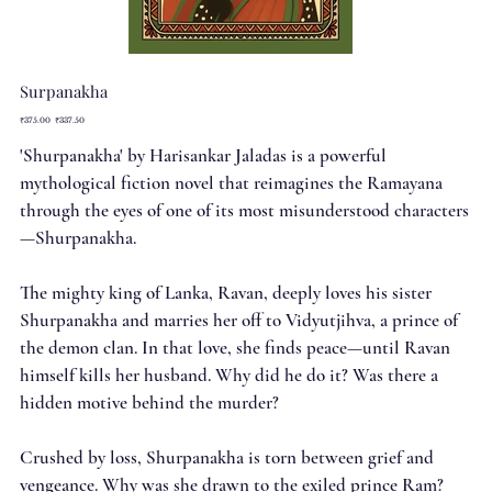
Surpanakha
Original
Sale
₹375.00
₹337.50
price
price
'Shurpanakha' by Harisankar Jaladas is a powerful
mythological fiction novel that reimagines the Ramayana
through the eyes of one of its most misunderstood characters
—Shurpanakha.
The mighty king of Lanka, Ravan, deeply loves his sister
Shurpanakha and marries her off to Vidyutjihva, a prince of
the demon clan. In that love, she finds peace—until Ravan
himself kills her husband. Why did he do it? Was there a
hidden motive behind the murder?
Crushed by loss, Shurpanakha is torn between grief and
vengeance. Why was she drawn to the exiled prince Ram?