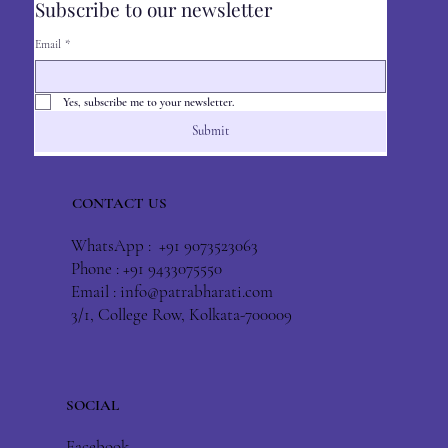
Subscribe to our newsletter
Email
*
Yes, subscribe me to your newsletter.
Submit
CONTACT US
WhatsApp : +91 9073523063
Phone : +91 9433075550
Email :
info@patrabharati.com
3/1, College Row, Kolkata-700009
SOCIAL
Facebook