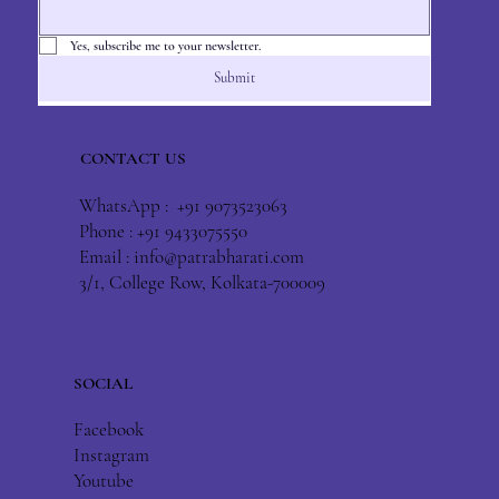
Yes, subscribe me to your newsletter.
Submit
CONTACT US
WhatsApp : +91 9073523063
Phone : +91 9433075550
Email :
info@patrabharati.com
3/1, College Row, Kolkata-700009
SOCIAL
Facebook
Instagram
Youtube