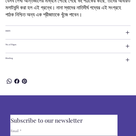
যেসব লেখা আন্তর্জালের মাধ্যমে পৌঁছে গেছে বহু পাঠকের কাছে, তাদের আবারও
মলাটবন্দি করা হল এই গ্রন্থে। নানা স্বাদের নাতিদীর্ঘ গদ্যের এই সংগ্রহে
পাঠক নিশ্চিত অন্য এক শ্রীজাতকে খুঁজে পাবেন।
ISBN
No.of Pages
Binding
Subscribe to our newsletter
Email
*