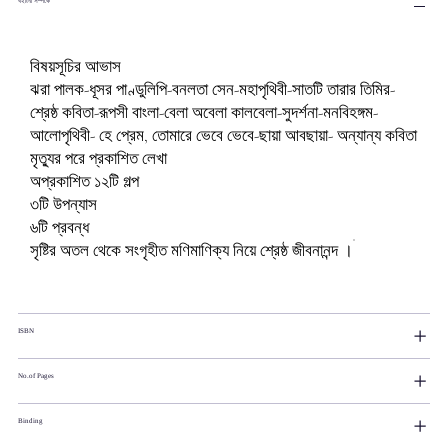
বইটির সম্পর্কে
বিষয়সূচির আভাস
ঝরা পালক-ধূসর পাণ্ডুলিপি-বনলতা সেন-মহাপৃথিবী-সাতটি তারার তিমির-
শ্রেষ্ঠ কবিতা-রূপসী বাংলা-বেলা অবেলা কালবেলা-সুদর্শনা-মনবিহঙ্গম-
আলোপৃথিবী- হে প্রেম, তোমারে ভেবে ভেবে-ছায়া আবছায়া- অন্যান্য কবিতা
মৃত্যুর পরে প্রকাশিত লেখা
অপ্রকাশিত ১২টি গল্প
৩টি উপন্যাস
৬টি প্রবন্ধ
সৃষ্টির অতল থেকে সংগৃহীত মণিমাণিক্য নিয়ে শ্রেষ্ঠ জীবনানন্দ ।
ISBN
No.of Pages
Binding