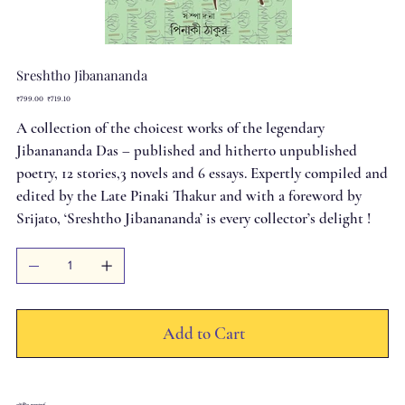
Sreshtho Jibanananda
Original
Sale
₹799.00
₹719.10
price
price
A collection of the choicest works of the legendary
Jibanananda Das – published and hitherto unpublished
poetry, 12 stories,3 novels and 6 essays. Expertly compiled and
edited by the Late Pinaki Thakur and with a foreword by
Srijato, ‘Sreshtho Jibanananda’ is every collector’s delight !
Add to Cart