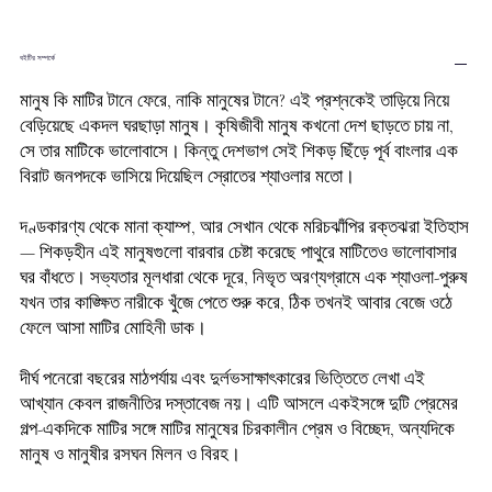
বইটির সম্পর্কে
মানুষ কি মাটির টানে ফেরে, নাকি মানুষের টানে? এই প্রশ্নকেই তাড়িয়ে নিয়ে
বেড়িয়েছে একদল ঘরছাড়া মানুষ। কৃষিজীবী মানুষ কখনো দেশ ছাড়তে চায় না,
সে তার মাটিকে ভালোবাসে। কিন্তু দেশভাগ সেই শিকড় ছিঁড়ে পূর্ব বাংলার এক
বিরাট জনপদকে ভাসিয়ে দিয়েছিল স্রোতের শ্যাওলার মতো।
দণ্ডকারণ্য থেকে মানা ক্যাম্প, আর সেখান থেকে মরিচঝাঁপির রক্তঝরা ইতিহাস
— শিকড়হীন এই মানুষগুলো বারবার চেষ্টা করেছে পাথুরে মাটিতেও ভালোবাসার
ঘর বাঁধতে। সভ্যতার মূলধারা থেকে দূরে, নিভৃত অরণ্যগ্রামে এক শ্যাওলা-পুরুষ
যখন তার কাঙ্ক্ষিত নারীকে খুঁজে পেতে শুরু করে, ঠিক তখনই আবার বেজে ওঠে
ফেলে আসা মাটির মোহিনী ডাক।
দীর্ঘ পনেরো বছরের মাঠপর্যায় এবং দুর্লভসাক্ষাৎকারের ভিত্তিতে লেখা এই
আখ্যান কেবল রাজনীতির দস্তাবেজ নয়। এটি আসলে একইসঙ্গে দুটি প্রেমের
গল্প-একদিকে মাটির সঙ্গে মাটির মানুষের চিরকালীন প্রেম ও বিচ্ছেদ, অন্যদিকে
মানুষ ও মানুষীর রসঘন মিলন ও বিরহ।