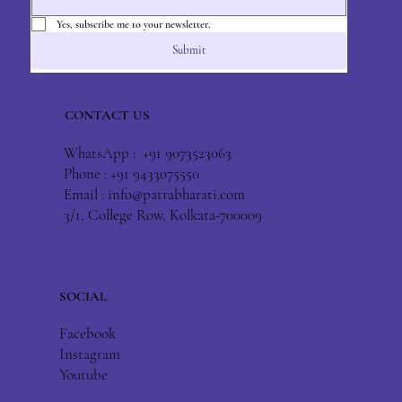
Yes, subscribe me to your newsletter.
Submit
CONTACT US
WhatsApp : +91 9073523063
Phone : +91 9433075550
Email :
info@patrabharati.com
3/1, College Row, Kolkata-700009
SOCIAL
Facebook
Instagram
Youtube