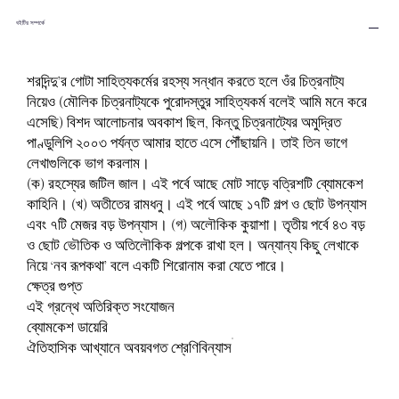
বইটির সম্পর্কে
শরদিন্দু’র গোটা সাহিত্যকর্মের রহস্য সন্ধান করতে হলে ওঁর চিত্রনাট্য
নিয়েও (মৌলিক চিত্রনাট্যকে পুরোদস্তুর সাহিত্যকর্ম বলেই আমি মনে করে
এসেছি) বিশদ আলোচনার অবকাশ ছিল, কিন্তু চিত্রনাট্যের অমুদ্রিত
পাণ্ডুলিপি ২০০৩ পর্যন্ত আমার হাতে এসে পৌঁছায়নি। তাই তিন ভাগে
লেখাগুলিকে ভাগ করলাম।
(ক) রহস্যের জটিল জাল। এই পর্বে আছে মোট সাড়ে বত্রিশটি ব্যোমকেশ
কাহিনি। (খ) অতীতের রামধনু। এই পর্বে আছে ১৭টি গল্প ও ছোট উপন্যাস
এবং ৭টি মেজর বড় উপন্যাস। (গ) অলৌকিক কুয়াশা। তৃতীয় পর্বে ৪৩ বড়
ও ছোট ভৌতিক ও অতিলৌকিক গল্পকে রাখা হল। অন্যান্য কিছু লেখাকে
নিয়ে ‘নব রূপকথা’ বলে একটি শিরোনাম করা যেতে পারে।
ক্ষেত্র গুপ্ত
এই গ্রন্থে অতিরিক্ত সংযোজন
ব্যোমকেশ ডায়েরি
ঐতিহাসিক আখ্যানে অবয়বগত শ্রেণিবিন্যাস