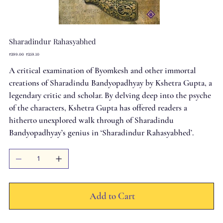
Sharadindur Rahasyabhed
Original
Sale
₹399.00
₹359.10
price
price
A critical examination of Byomkesh and other immortal
creations of Sharadindu Bandyopadhyay by Kshetra Gupta, a
legendary critic and scholar. By delving deep into the psyche
of the characters, Kshetra Gupta has offered readers a
hitherto unexplored walk through of Sharadindu
Bandyopadhyay’s genius in ‘Sharadindur Rahasyabhed’.
Add to Cart