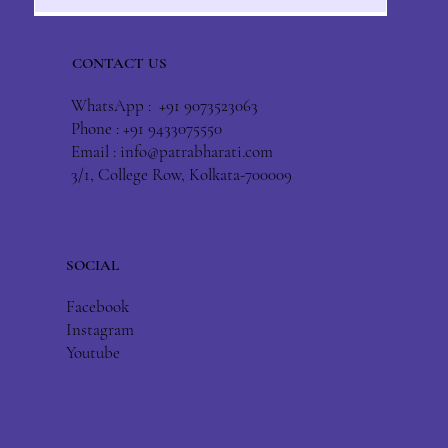
CONTACT US
WhatsApp : +91 9073523063
Phone : +91 9433075550
Email :
info@patrabharati.com
3/1, College Row, Kolkata-700009
SOCIAL
Facebook
Instagram
Youtube