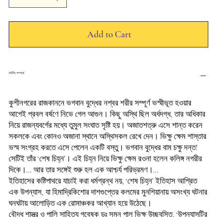
Add to Cart
বইটির সম্পর্কে
কুশীনগরের রাজকাননে ভগবান বুদ্ধের নশ্বর শরীর সম্পূর্ণ ভস্মীভূত হওয়ার
আগেই প্রবল বর্ষণে নিভে গেল আগুন। কিছু অস্থি ছিল অর্ধদগ্ধ, তার অধিকার
নিয়ে রাজন্যবর্গের মধ্যে তুমুল সংঘাত সৃষ্টি হয়। অজাতশত্রু এসে শান্ত করেন
সকলকে এবং কোনও অজানা স্থানে অস্থিসকল রেখে দেন। ভিক্ষু ক্ষেম শাস্তার
ভস্ম সংগ্রহ করতে এসে পেলেন একটি বস্তু। ভগবান বুদ্ধের বাম চক্ষু দন্ত!
সেটিই তাঁর ‘শেষ চিহ্ন’। এই চিহ্ন নিয়ে ভিক্ষু ক্ষেম রওনা হলেন কলিঙ্গ নগরীর
দিকে।... আর তার সঙ্গেই শুরু হল এক আশ্চর্য পরিভ্রমণ।...
ইতিহাসের কষ্টিপাথরে যাচাই করা ধর্মগ্রন্থ নয়, ‘শেষ চিহ্ন’ ইতিহাস আশ্রিত
এক উপন্যাস, যা হিমাদ্রিকিশোর দাশগুপ্তের কলমের মুনশিয়ানায় অসংখ্য ঘটনার
ঘনঘটায় আলোড়িত এক রোমাঞ্চকর আখ্যান হয়ে উঠেছে।
বৌদ্ধ শাস্ত্র ও পালি সাহিত্য গবেষক ডঃ সুমন পাল ভিক্ষু উচ্ছ্বসিত, ‘উপন্যাসটির