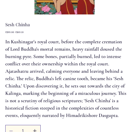
Sesh Chinha
Original
Sale
₹299.00
₹269.10
price
price
In Kushinagar's royal court, before the complete cremation
of Lord Buddha's mortal remains, heavy rainfall doused the
burning pyre. Some bones, partially burned, led to intense
conflict over their ownership within the royal court.
Ajatashatru arrived, calming everyone and leaving behind a
relic. The relic, Buddha's left canine tooth, became his ‘Sesh
Chinha.' Upon discovering it, he sets out towards the city of
Kalinga, marking the beginning of a miraculous journey. This
is not a scrutiny of religious scriptures; ‘Sesh Chinha’ is a
historical fiction steeped in the complexities of countless
events, eloquently narrated by Himadrikishore Dasgupta.