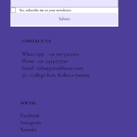
Yes, subscribe me to your newsletter.
Submit
CONTACT US
WhatsApp : +91 9073523063
Phone : +91 9433075550
Email :
info@patrabharati.com
3/1, College Row, Kolkata-700009
SOCIAL
Facebook
Instagram
Youtube