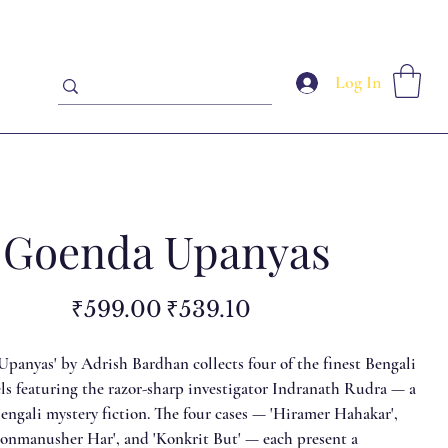
Log In
 Goenda Upanyas
Original
Sale
₹599.00
₹539.10
price
price
Upanyas' by Adrish Bardhan collects four of the finest Bengali
els featuring the razor-sharp investigator Indranath Rudra — a
engali mystery fiction. The four cases — 'Hiramer Hahakar',
'Bonmanusher Har', and 'Konkrit But' — each present a