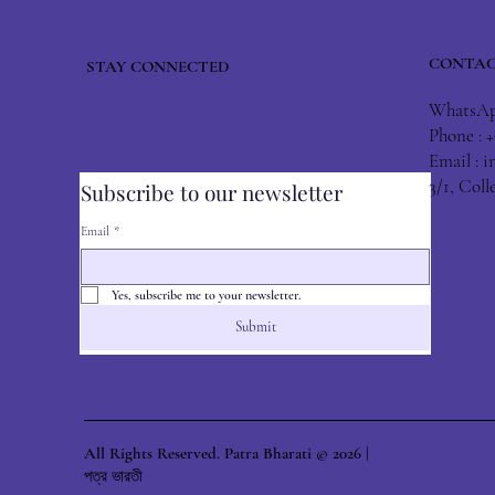
CONTAC
STAY CONNECTED
WhatsApp
Phone : 
Email :
i
3/1, Col
Subscribe to our newsletter
Email
*
Yes, subscribe me to your newsletter.
Submit
All Rights Reserved. Patra Bharati © 2026 |
পত্র ভারতী