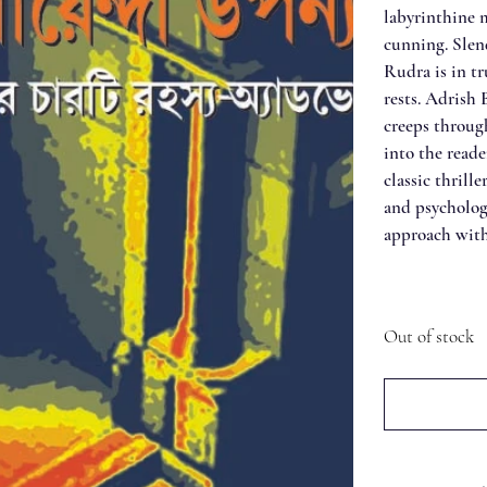
labyrinthine 
cunning. Slend
Rudra is in t
rests. Adrish 
creeps through
into the reade
classic thrill
and psychologi
approach with 
Out of stock