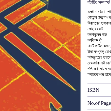
বইটির সম্পর্কে
অদ্রীশ বর্ধন। গোয়
গোয়েন্দা ইন্দ্রনা
হিরামনের হাহাকা
লোহার কোট
বনমানুষের হাড়
কংক্রিট বুট
চারটি জটিল রহস্য
টানা স্বপ্নালু চো
অষ্টপ্রহরের ছদ্ম
রোমহর্ষক এই চারট
গলিতে। সাহস যাদের
অ্যাডভেঞ্চার তাদ
ISBN
No.of Page