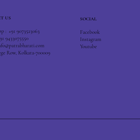
T US
SOCIAL
 : +91 9073523063
Facebook
+91 9433075550
Instagram
nfo@patrabharati.com
Youtube
lege Row, Kolkata-700009