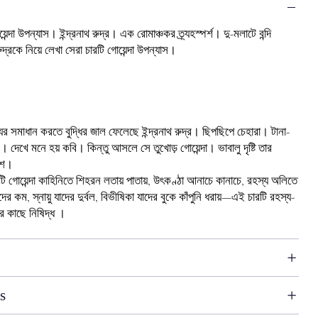
েন্দা উপন্যাস। ইন্দ্রনাথ রুদ্র। এক রোমাঞ্চকর ত্র্যহস্পর্শ। দু-মলাটে বন্দি
থ রুদ্রকে নিয়ে লেখা সেরা চারটি গোয়েন্দা উপন্যাস।
র
ের সমাধান করতে বুদ্ধির জাল ফেলেছে ইন্দ্রনাথ রুদ্র। ছিপছিপে চেহারা। টানা-
খ। দেখে মনে হয় কবি। কিন্তু আসলে সে তুখোড় গোয়েন্দা। ভাবালু দৃষ্টি তার
বেশ।
ি গোয়েন্দা কাহিনিতে শিহরন লতায় পাতায়, উৎকণ্ঠা আনাচে কানাচে, রহস্য অলিতে
 কম, স্নায়ু যাদের দুর্বল, বিভীষিকা যাদের বুকে কাঁপুনি ধরায়—এই চারটি রহস্য-
ের কাছে নিষিদ্ধ ।
s