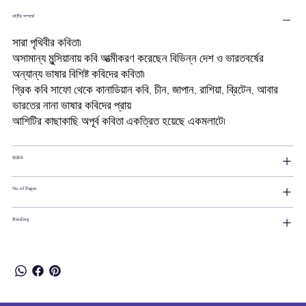
বইটির সম্পর্কে
সারা পৃথিবীর কবিতা৷
অসামান্য মুন্সিয়ানায় কবি আত্মীকরণ করেছেন বিভিন্ন দেশ ও ভারতবর্ষের
অন্যান্য ভাষার বিশিষ্ট কবিদের কবিতা৷
গ্রিক কবি সাফো থেকে কানাডিয়ান কবি, চীন, জাপান, রাশিয়া, ব্রিটেন, আবার
ভারতের নানা ভাষার কবিদের প্রায়
আশিটির কাছাকাছি অপূর্ব কবিতা একত্রিত হয়েছে একমলাটে৷
ISBN
No.of Pages
Binding