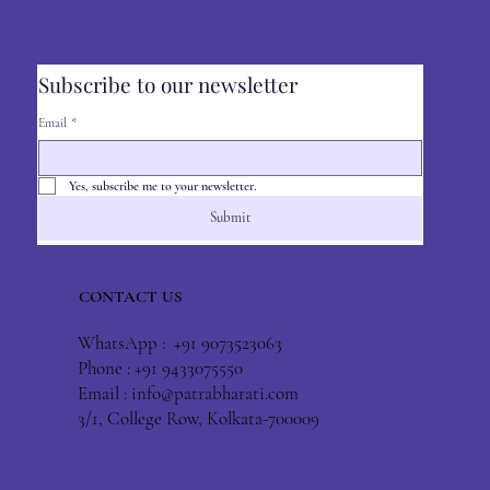
Subscribe to our newsletter
Email
*
Yes, subscribe me to your newsletter.
Submit
CONTACT US
WhatsApp : +91 9073523063
Phone : +91 9433075550
Email :
info@patrabharati.com
3/1, College Row, Kolkata-700009