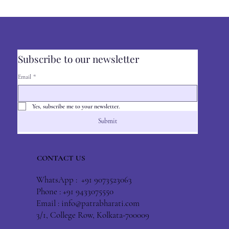
Subscribe to our newsletter
Email
*
Yes, subscribe me to your newsletter.
Submit
CONTACT US
WhatsApp : +91 9073523063
Phone : +91 9433075550
Email :
info@patrabharati.com
3/1, College Row, Kolkata-700009