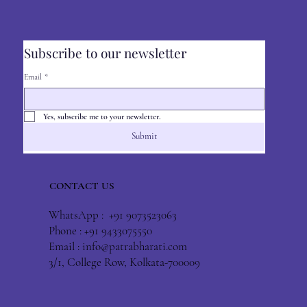
Subscribe to our newsletter
Email
*
Yes, subscribe me to your newsletter.
Submit
CONTACT US
WhatsApp : +91 9073523063
Phone : +91 9433075550
Email :
info@patrabharati.com
3/1, College Row, Kolkata-700009