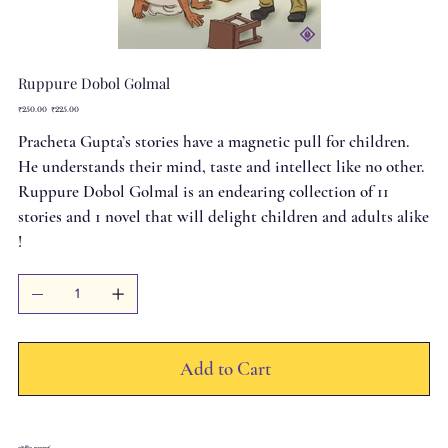
Ruppure Dobol Golmal
Original
Sale
₹250.00
₹225.00
price
price
Pracheta Gupta’s stories have a magnetic pull for children.
He understands their mind, taste and intellect like no other.
Ruppure Dobol Golmal is an endearing collection of 11
stories and 1 novel that will delight children and adults alike
!
Add to Cart