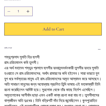
Add to Cart
বইটির সম্পর্কে
শম্ভুপ্রসাদ সুমতি হির হুলসী
রাম-চরিতমানস কবি তুলসী।
এর অর্থ মহাদেব শম্ভুর প্রসাদে হুলসীর হৃদয়ানন্দবর্ধনকারী তুলসীর হৃদয়ে সুমতি
হওয়াতে সে রাম-চরিতমানসের, অর্থাৎ রামায়ণের কবি হইলেন। সারা ভারতে যুগ
যুগ ধরে সর্বস্তরের মানুষ এই রাম-চরিতমানসের অমৃত আস্বাদন করে আসছেন।
অতি সাধারণ মানুষের জন্য অযোধ্যায় প্রচলিত হিন্দি ভাষায় এই মহাকাব্যটি তিনি
রচনা করেছিলেন আদিষ্ট হয়ে। সুরলোক থেকে তাঁর কাছে নির্দেশ এসেছিল।
অমৃতলোকের আশীর্বাদ ছাড়া এমন একটি কাব্য রচনা করা যায় না। তুলসীদাসের
বাল্যজীবন অতি দুঃখের। তিনি বত্রিশটি দাঁত নিয়ে জন্মেছিলেন। কুলপুরোহিত