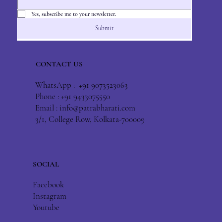
Yes, subscribe me to your newsletter.
Submit
CONTACT US
WhatsApp : +91 9073523063
Phone : +91 9433075550
Email :
info@patrabharati.com
3/1, College Row, Kolkata-700009
SOCIAL
Facebook
Instagram
Youtube