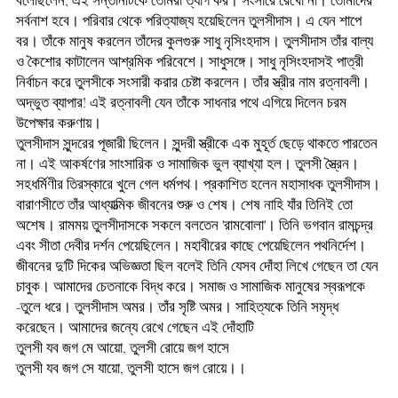
বলেছিলেন, এই সন্তানটিকে তোমরা ত্যাগ কর। সংসারে রেখো না। তোমাদের
সর্বনাশ হবে। পরিবার থেকে পরিত্যাজ্য হয়েছিলেন তুলসীদাস। এ যেন শাপে
বর। তাঁকে মানুষ করলেন তাঁদের কুলগুরু সাধু নৃসিংহদাস। তুলসীদাস তাঁর বাল্য
ও কৈশোর কাটালেন আশ্রমিক পরিবেশে। সাধুসঙ্গে। সাধু নৃসিংহদাসই পাত্রী
নির্বাচন করে তুলসীকে সংসারী করার চেষ্টা করলেন। তাঁর স্ত্রীর নাম রত্নাবলী।
অদ্ভুত ব্যাপার! এই রত্নাবলী যেন তাঁকে সাধনার পথে এগিয়ে দিলেন চরম
উপেক্ষার করুণায়।
তুলসীদাস সুন্দরের পূজারী ছিলেন। সুন্দরী স্ত্রীকে এক মুহূর্ত ছেড়ে থাকতে পারতেন
না। এই আকর্ষণের সাংসারিক ও সামাজিক ভুল ব্যাখ্যা হল। তুলসী স্ত্রৈন।
সহধর্মিণীর তিরস্কারে খুলে গেল ধর্মপথ। প্রকাশিত হলেন মহাসাধক তুলসীদাস।
বারাণসীতে তাঁর আধ্যাত্মিক জীবনের শুরু ও শেষ। শেষ নাহি যাঁর তিনিই তো
অশেষ। রামময় তুলসীদাসকে সকলে বলতেন 'রামবোলা'। তিনি ভগবান রামচন্দ্র
এবং সীতা দেবীর দর্শন পেয়েছিলেন। মহাবীরের কাছে পেয়েছিলেন পথনির্দেশ।
জীবনের দু'টি দিকের অভিজ্ঞতা ছিল বলেই তিনি যেসব দোঁহা লিখে গেছেন তা যেন
চাবুক। আমাদের চেতনাকে বিদ্ধ করে। সমাজ ও সামাজিক মানুষের স্বরূপকে
-তুলে ধরে। তুলসীদাস অমর। তাঁর সৃষ্টি অমর। সাহিত্যকে তিনি সমৃদ্ধ
করেছেন। আমাদের জন্যে রেখে গেছেন এই দোঁহাটি
তুলসী যব জগ মে আয়ো, তুলসী রোয়ে জগ হাসে
তুলসী যব জগ সে যায়ো, তুলসী হাসে জগ রোয়ে।।