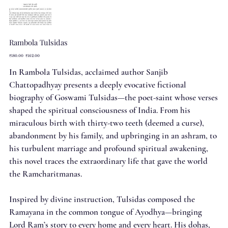
Rambola Tulsidas
Original
Sale
₹180.00
₹162.00
price
price
In Rambola Tulsidas, acclaimed author Sanjib
Chattopadhyay presents a deeply evocative fictional
biography of Goswami Tulsidas—the poet-saint whose verses
shaped the spiritual consciousness of India. From his
miraculous birth with thirty-two teeth (deemed a curse),
abandonment by his family, and upbringing in an ashram, to
his turbulent marriage and profound spiritual awakening,
this novel traces the extraordinary life that gave the world
the Ramcharitmanas.
Inspired by divine instruction, Tulsidas composed the
Ramayana in the common tongue of Ayodhya—bringing
Lord Ram’s story to every home and every heart. His dohas,