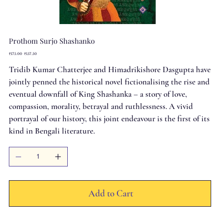
Prothom Surjo Shashanko
Original
Sale
₹175.00
₹157.50
price
price
Tridib Kumar Chatterjee and Himadrikishore Dasgupta have
jointly penned the historical novel fictionalising the rise and
eventual downfall of King Shashanka – a story of love,
compassion, morality, betrayal and ruthlessness. A vivid
portrayal of our history, this joint endeavour is the first of its
kind in Bengali literature.
Add to Cart