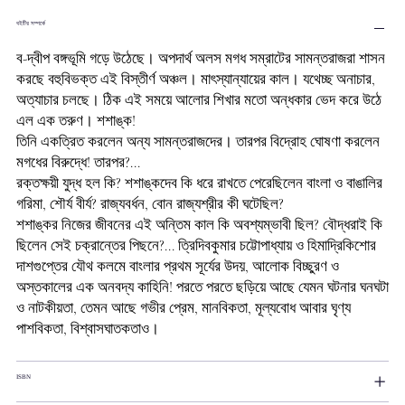
বইটির সম্পর্কে
ব-দ্বীপ বঙ্গভূমি গড়ে উঠেছে। অপদার্থ অলস মগধ সম্রাটের সামন্তরাজরা শাসন
করছে বহুবিভক্ত এই বিস্তীর্ণ অঞ্চল। মাৎস্যান্যায়ের কাল। যথেচ্ছ অনাচার,
অত্যাচার চলছে। ঠিক এই সময়ে আলোর শিখার মতো অন্ধকার ভেদ করে উঠে
এল এক তরুণ। শশাঙ্ক!
তিনি একত্রিত করলেন অন্য সামন্তরাজদের। তারপর বিদ্রোহ ঘোষণা করলেন
মগধের বিরুদ্ধে! তারপর?...
রক্তক্ষয়ী যুদ্ধ হল কি? শশাঙ্কদেব কি ধরে রাখতে পেরেছিলেন বাংলা ও বাঙালির
গরিমা, শৌর্য বীর্য? রাজ্যবর্ধন, বোন রাজ্যশ্রীর কী ঘটেছিল?
শশাঙ্কর নিজের জীবনের এই অন্তিম কাল কি অবশ্যম্ভাবী ছিল? বৌদ্ধরাই কি
ছিলেন সেই চক্রান্তের পিছনে?... ত্রিদিবকুমার চট্টোপাধ্যায় ও হিমাদ্রিকিশোর
দাশগুপ্তের যৌথ কলমে বাংলার প্রথম সূর্যের উদয়, আলোক বিচ্ছুরণ ও
অস্তকালের এক অনবদ্য কাহিনি! পরতে পরতে ছড়িয়ে আছে যেমন ঘটনার ঘনঘটা
ও নাটকীয়তা, তেমন আছে গভীর প্রেম, মানবিকতা, মূল্যবোধ আবার ঘৃণ্য
পাশবিকতা, বিশ্বাসঘাতকতাও।
ISBN