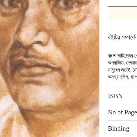
বইটির সম্পর্কে
বাংলা সাহিত্যের শ্
অপরাজিত, দেবযান
মানুষের লড়াই, ন
অনন্য দলিল, যা 
ISBN
No.of Page
Binding