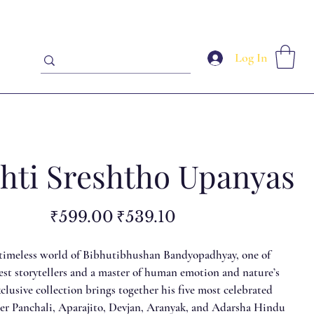
Log In
hti Sreshtho Upanyas
Original
Sale
₹599.00
₹539.10
price
price
 timeless world of Bibhutibhushan Bandyopadhyay, one of
est storytellers and a master of human emotion and nature’s
xclusive collection brings together his five most celebrated
er Panchali, Aparajito, Devjan, Aranyak, and Adarsha Hindu