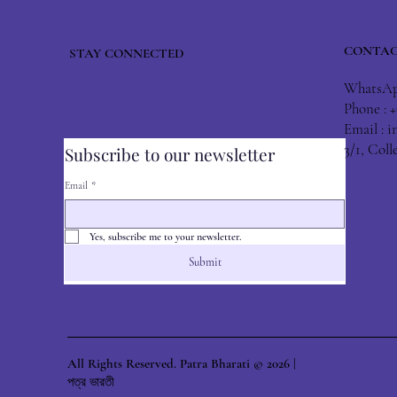
CONTAC
STAY CONNECTED
WhatsApp
Phone : 
Email :
i
3/1, Col
Subscribe to our newsletter
Email
*
Yes, subscribe me to your newsletter.
Submit
All Rights Reserved. Patra Bharati © 2026 |
পত্র ভারতী