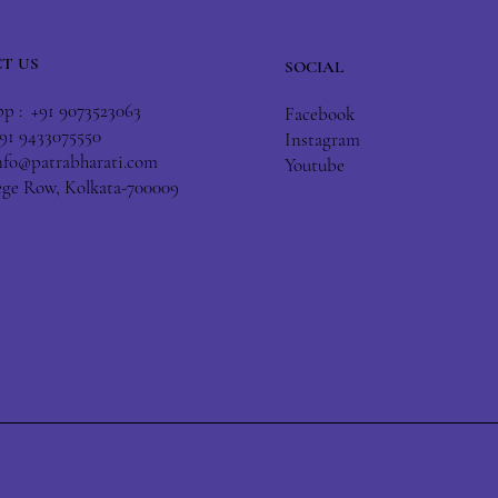
T US
SOCIAL
 : +91 9073523063
Facebook
+91 9433075550
Instagram
nfo@patrabharati.com
Youtube
lege Row, Kolkata-700009