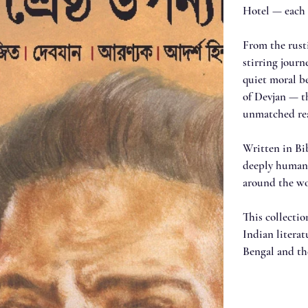
Hotel — each a
From the rusti
stirring journ
quiet moral b
of Devjan — th
unmatched rea
Written in Bi
deeply human 
around the wo
This collection
Indian literat
Bengal and the