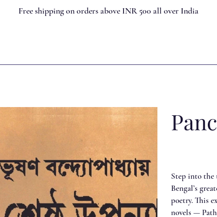
Free shipping on orders above INR 500 all over India
Panc
Step into the
Bengal’s great
poetry. This e
novels — Path