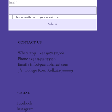
Email
*
Yes, subscribe me to your newsletter.
Submit
CONTACT US
WhatsApp : +91 9073523063
Phone : +91 9433075550
Email :
info@patrabharati.com
3/1, College Row, Kolkata-700009
SOCIAL
Facebook
Instagram