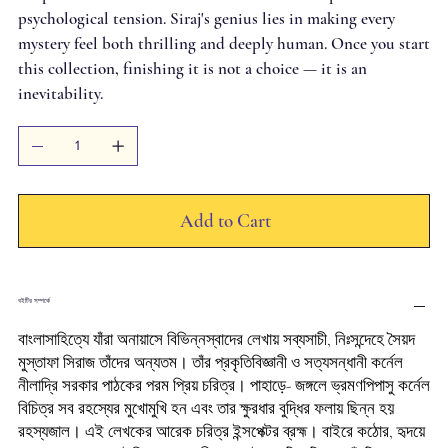
psychological tension. Siraj's genius lies in making every
mystery feel both thrilling and deeply human. Once you start
this collection, finishing it is not a choice — it is an
inevitability.
Add to Cart
বইটির সম্পর্কে
বাংলাসাহিত্যে যাঁরা অনায়াসে বিভিন্নস্বাদের লেখায় সব্যসাচী, নিঃসন্দেহে সৈয়দ
মুস্তাফা সিরাজ তাঁদের অন্যতম। তাঁর প্রকৃতিবিজ্ঞানী ও সত্যসন্ধানী কর্নেল
নীলাদ্রি সরকার পাঠকের পরম প্রিয় চরিত্র। পাহাড়ে- জঙ্গলে ভ্রমণপিপাসু কর্নেল
বিচিত্র সব রহস্যের মুখোমুখি হন এবং তার ক্ষুরধার বুদ্ধির ফলায় ছিন্ন হয়
রহস্যজাল। এই লেখকের আরেক চরিত্র ইন্সপেক্টর ব্রহ্ম। বাইরে কঠোর, হৃদয়ে