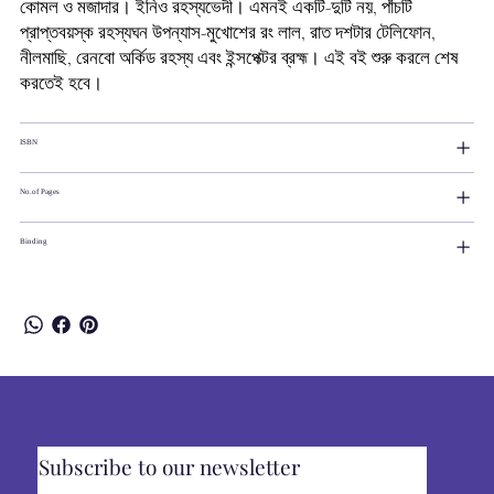
কোমল ও মজাদার। ইনিও রহস্যভেদী। এমনই একটি-দুটি নয়, পাঁচটি
প্রাপ্তবয়স্ক রহস্যঘন উপন্যাস-মুখোশের রং লাল, রাত দশটার টেলিফোন,
নীলমাছি, রেনবো অর্কিড রহস্য এবং ইন্সপেক্টর ব্রহ্ম। এই বই শুরু করলে শেষ
করতেই হবে।
ISBN
No.of Pages
Binding
Subscribe to our newsletter