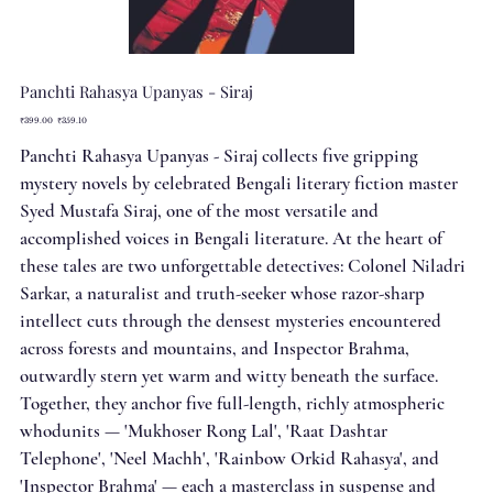
Panchti Rahasya Upanyas - Siraj
Original
Sale
₹399.00
₹359.10
price
price
Panchti Rahasya Upanyas - Siraj collects five gripping
mystery novels by celebrated Bengali literary fiction master
Syed Mustafa Siraj, one of the most versatile and
accomplished voices in Bengali literature. At the heart of
these tales are two unforgettable detectives: Colonel Niladri
Sarkar, a naturalist and truth-seeker whose razor-sharp
intellect cuts through the densest mysteries encountered
across forests and mountains, and Inspector Brahma,
outwardly stern yet warm and witty beneath the surface.
Together, they anchor five full-length, richly atmospheric
whodunits — 'Mukhoser Rong Lal', 'Raat Dashtar
Telephone', 'Neel Machh', 'Rainbow Orkid Rahasya', and
'Inspector Brahma' — each a masterclass in suspense and