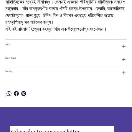
সাহিত্যিকের মধ্যেই সীমাবদ্ধ। তেমনই একজন শীর্ষস্থানীয় সাহিত্যিক সমরেশ
মজুমদার। তাঁর অননুকরণীয় কলমে পাঁচটি রহস্য-উপন্যাস- ফেরারি, কালোচিতার
ফোটোগ্রাফ, মানবপুত্র, উনিশ-বিশ ও বিষঘ্ন একত্রে পরিবেশিত হয়েছে
রহস্যপিপাসু সব পাঠকের জন্য।
এই বই বাংলাসাহিত্যের রহস্যশাখায় এক উল্লেখযোগ্য সংযোজন।
ISBN
No.of Pages
Binding
Subscribe to our newsletter