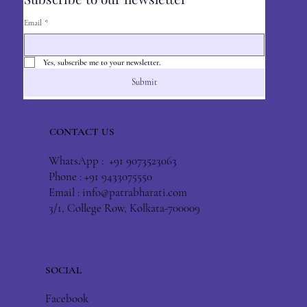
Email
*
Yes, subscribe me to your newsletter.
Submit
CONTACT US
WhatsApp : +91 9073523063
Phone : +91 9433075550
Email :
info@patrabharati.com
3/1, College Row, Kolkata-700009
SOCIAL
Facebook