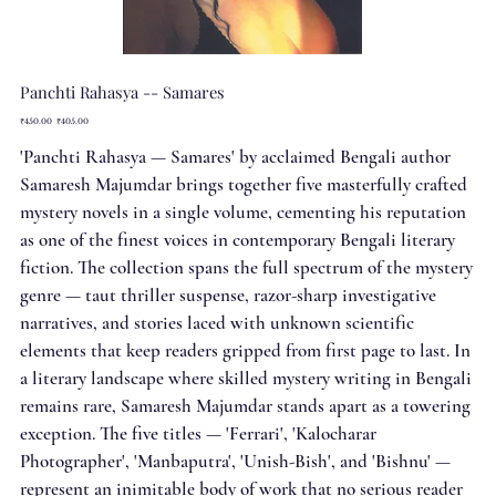
Panchti Rahasya -- Samares
Original
Sale
₹450.00
₹405.00
price
price
'Panchti Rahasya — Samares' by acclaimed Bengali author
Samaresh Majumdar brings together five masterfully crafted
mystery novels in a single volume, cementing his reputation
as one of the finest voices in contemporary Bengali literary
fiction. The collection spans the full spectrum of the mystery
genre — taut thriller suspense, razor-sharp investigative
narratives, and stories laced with unknown scientific
elements that keep readers gripped from first page to last. In
a literary landscape where skilled mystery writing in Bengali
remains rare, Samaresh Majumdar stands apart as a towering
exception. The five titles — 'Ferrari', 'Kalocharar
Photographer', 'Manbaputra', 'Unish-Bish', and 'Bishnu' —
represent an inimitable body of work that no serious reader