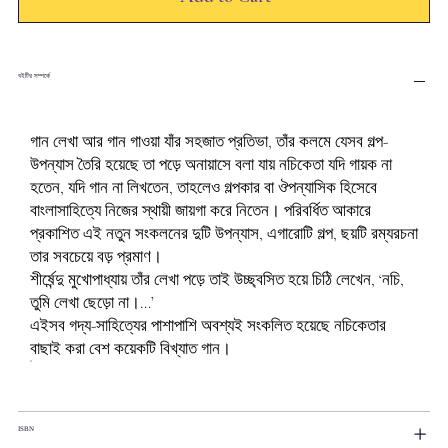
বইটির সম্পর্কে
গান লেখা আর গান গাওয়া যাঁর সহজাত প্রতিভা, তাঁর কলমে যেসব গল্প-
উপন্যাস তৈরি হয়েছে তা পড়ে অনায়াসে বলা যায় নচিকেতা যদি গায়ক না
হতেন, যদি গান না লিখতেন, তাহলেও গল্পকার বা ঔপন্যাসিক হিসেবে
বাংলাসাহিত্যে নিজের স্থায়ী জায়গা করে নিতেন। পরিবর্ধিত আকারে
প্রকাশিত এই নতুন সংকলনের দুটি উপন্যাস, এগারোটি গল্প, ছয়টি রম্যরচনা
তার সবচেয়ে বড় প্রমাণ।
শীর্ষেন্দু মুখোপাধ্যায় তাঁর লেখা পড়ে তাই উচ্ছ্বসিত হয়ে চিঠি লেখেন, ‘নচি,
তুমি লেখা ছেড়ো না।...’
এইসব গদ্য-সাহিত্যের পাশাপাশি অবশ্যই সংকলিত হয়েছে নচিকেতার
বাছাই করা বেশ কয়েকটি বিখ্যাত গান।
ISBN