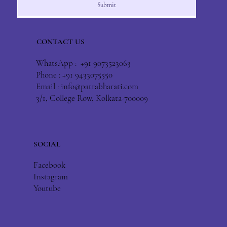
Submit
CONTACT US
WhatsApp : +91 9073523063
Phone : +91 9433075550
Email :
info@patrabharati.com
3/1, College Row, Kolkata-700009
SOCIAL
Facebook
Instagram
Youtube