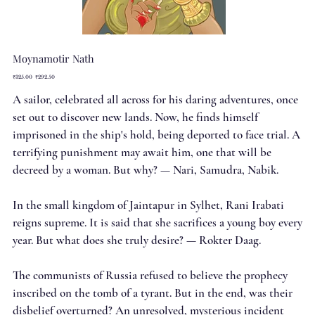
Moynamotir Nath
Original
Sale
₹325.00
₹292.50
price
price
A sailor, celebrated all across for his daring adventures, once
set out to discover new lands. Now, he finds himself
imprisoned in the ship's hold, being deported to face trial. A
terrifying punishment may await him, one that will be
decreed by a woman. But why? — Nari, Samudra, Nabik.
In the small kingdom of Jaintapur in Sylhet, Rani Irabati
reigns supreme. It is said that she sacrifices a young boy every
year. But what does she truly desire? — Rokter Daag.
The communists of Russia refused to believe the prophecy
inscribed on the tomb of a tyrant. But in the end, was their
disbelief overturned? An unresolved, mysterious incident