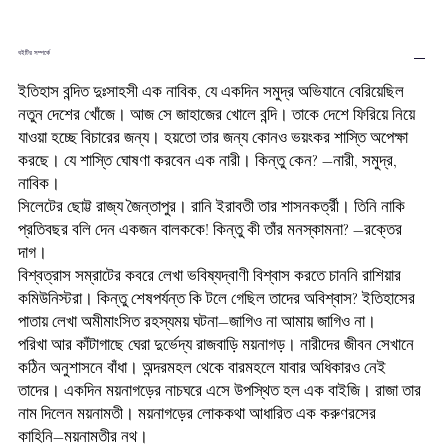
বইটির সম্পর্কে
ইতিহাস বন্দিত দুঃসাহসী এক নাবিক, যে একদিন সমুদ্র অভিযানে বেরিয়েছিল
নতুন দেশের খোঁজে। আজ সে জাহাজের খোলে বন্দি। তাকে দেশে ফিরিয়ে নিয়ে
যাওয়া হচ্ছে বিচারের জন্য। হয়তো তার জন্য কোনও ভয়ংকর শাস্তি অপেক্ষা
করছে। যে শাস্তি ঘোষণা করবেন এক নারী। কিন্তু কেন? ―নারী, সমুদ্র,
নাবিক।
সিলেটের ছোট্ট রাজ্য জৈন্তাপুর। রানি ইরাবতী তার শাসনকর্ত্রী। তিনি নাকি
প্রতিবছর বলি দেন একজন বালককে! কিন্তু কী তাঁর মনস্কামনা? ―রক্তের
দাগ।
বিশ্বত্রাস সম্রাটের কবরে লেখা ভবিষ্যদ্বাণী বিশ্বাস করতে চাননি রাশিয়ার
কমিউনিস্টরা। কিন্তু শেষপর্যন্ত কি টলে গেছিল তাদের অবিশ্বাস? ইতিহাসের
পাতায় লেখা অমীমাংসিত রহস্যময় ঘটনা―জাগিও না আমায় জাগিও না।
পরিখা আর কাঁটাগাছে ঘেরা দুর্ভেদ্য রাজবাড়ি ময়নাগড়। নারীদের জীবন সেখানে
কঠিন অনুশাসনে বাঁধা। অন্দরমহল থেকে বারমহলে যাবার অধিকারও নেই
তাদের। একদিন ময়নাগড়ের নাচঘরে এসে উপস্থিত হল এক বাইজি। রাজা তার
নাম দিলেন ময়নামতী। ময়নাগড়ের লোককথা আধারিত এক করুণরসের
কাহিনি―ময়নামতীর নথ।