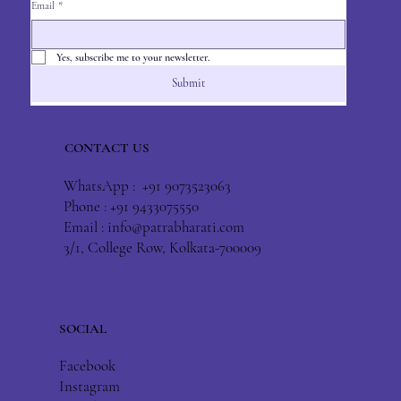
Email
*
Yes, subscribe me to your newsletter.
Submit
CONTACT US
WhatsApp : +91 9073523063
Phone : +91 9433075550
Email :
info@patrabharati.com
3/1, College Row, Kolkata-700009
SOCIAL
Facebook
Instagram