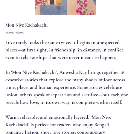
Mon Niye Kachakachi
Original
Sale
₹300.00
₹270.00
price
price
Love rarely looks the same twice. It begins in unexpected
places—at first sight, in friendship, in distance, in conflict,
even in relationships that were never meant to happen.
In ‘Mon Niye Kachakachi’, Anwesha Ray brings together 18
evocative stories that explore the many shades of love across
time, place, and human experience. Some stories celebrate
union, others speak of separation and sacrifice—but each one
reveals how love, in its own way, is complete within itself.
Warm, relatable, and emotionally layered, ‘Mon Niye
Kachakachi’ is perfect for readers who enjoy Bengali
romantic fiction, short love stories, contemporary