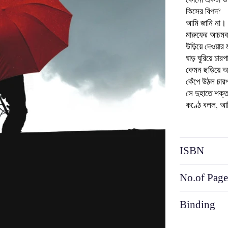
কিসের বিপদ?
আমি জানি না। 
মারুফের আচমকা
উড়িয়ে দেওয়
ঘাড় ঘুরিয়ে 
কেমন ছড়িয়ে 
কেঁপে উঠল চারপ
সে দুহাতে শক্ত
কণ্ঠে বলল, আম
ISBN
No.of Page
Binding