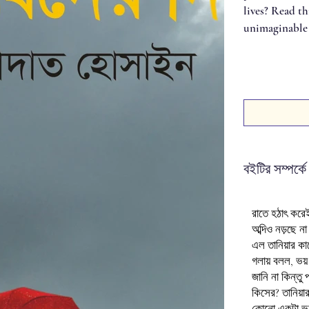
lives? Read th
unimaginable d
বইটির সম্পর্কে
রাতে হঠাৎ করেই
অব্দিও নড়ছে ন
এল তানিয়ার কা
গলায় বলল, ভয
জানি না কিন্ত
কিসের? তানিয়া
কোনো একটা ভয়