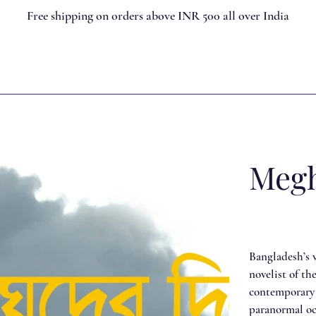
Free shipping on orders above INR 500 all over India
Megh
Bangladesh’s v
novelist of th
contemporary 
paranormal oc