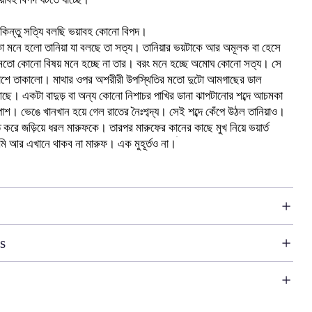
কিন্তু সত্যি বলছি ভয়াবহ কোনো বিপদ।
 মনে হলো তানিয়া যা বলছে তা সত্য। তানিয়ার ভয়টাকে আর অমূলক বা হেসে
ার মতো কোনো বিষয় মনে হচ্ছে না তার। বরং মনে হচ্ছে অমোঘ কোনো সত্য। সে
চারপাশে তাকালো। মাথার ওপর অশরীরী উপস্থিতির মতো দুটো আমগাছের ডাল
আছে। একটা বাদুড় বা অন্য কোনো নিশাচর পাখির ডানা ঝাপটানোর শব্দে আচমকা
াশ। ভেঙে খানখান হয়ে গেল রাতের নৈঃশব্দ্য। সেই শব্দে কেঁপে উঠল তানিয়াও।
 করে জড়িয়ে ধরল মারুফকে। তারপর মারুফের কানের কাছে মুখ নিয়ে ভয়ার্ত
ি আর এখানে থাকব না মারুফ। এক মুহূর্তও না।
s