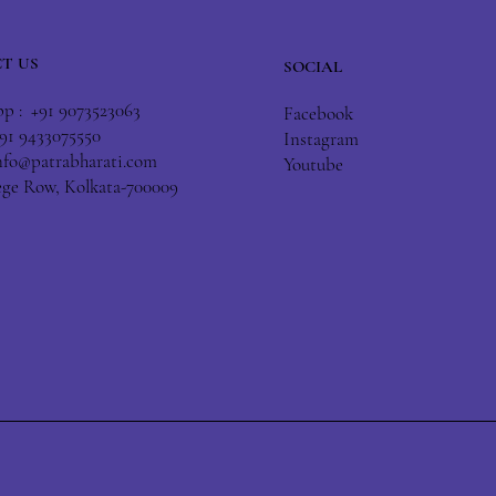
T US
SOCIAL
 : +91 9073523063
Facebook
+91 9433075550
Instagram
nfo@patrabharati.com
Youtube
lege Row, Kolkata-700009