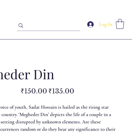
Log In
eder Din
Original
Sale
₹150.00
₹135.00
price
price
oice of youth, Sadat Hossain is hailed as the rising star
e country. ‘Megheder Din’ depicts the life of a couple in a
setting disrupted by unknown elements. Are these
currences random or do they bear any significance to their