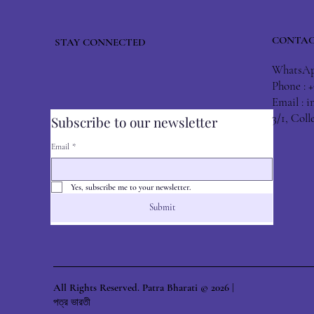
CONTAC
STAY CONNECTED
WhatsApp
Phone : 
Email :
i
3/1, Col
Subscribe to our newsletter
Email
*
Yes, subscribe me to your newsletter.
Submit
All Rights Reserved. Patra Bharati © 2026 |
পত্র ভারতী