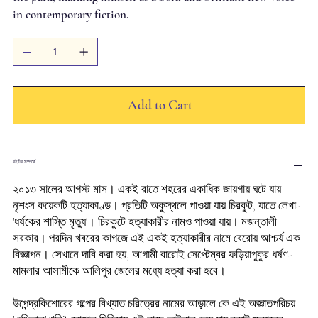
in contemporary fiction.
Add to Cart
বইটির সম্পর্কে
২০১৩
সালের
আগস্ট
মাস।
একই
রাতে
শহরের
একাধিক
জায়গায়
ঘটে
যায়
নৃশংস
কয়েকটি
হত্যাকাণ্ড।
প্রতিটি
অকুস্থলে
পাওয়া
যায়
চিরকুট
,
যাতে
লেখা
-
'
ধর্ষকের
শাস্তি
মৃত্যু
'
।
চিরকুটে
হত্যাকারীর
নামও
পাওয়া
যায়।
মজন্তালী
সরকার।
পরদিন
খবরের
কাগজে
এই
একই
হত্যাকারীর
নামে
বেরোয়
আশ্চর্য
এক
বিজ্ঞাপন।
সেখানে
দাবি
করা
হয়
,
আগামী
বারোই
সেপ্টেম্বর
ফড়িয়াপুকুর
ধর্ষণ
-
মামলার
আসামীকে
আলিপুর
জেলের
মধ্যে
হত্যা
করা
হবে।
উপেন্দ্রকিশোরের
গল্পের
বিখ্যাত
চরিত্রের
নামের
আড়ালে
কে
এই
অজ্ঞাতপরিচয়