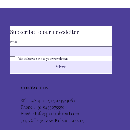
Subscribe to our newsletter
Email
*
Yes, subscribe me to your newsletter.
Submit
CONTACT US
WhatsApp : +91 9073523063
Phone : +91 9433075550
Email :
info@patrabharati.com
3/1, College Row, Kolkata-700009