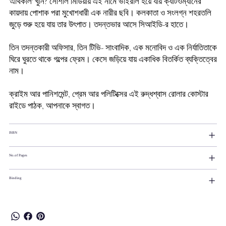
'
এথিকাল
'
খুনি
?
সোশাল
মিডিয়ায়
এই
নামে
ভাইরাল
হয়ে
যায়
ক্যাটওম্যানের
কায়দায়
পোশাক
পরা
মুখোশধারী
এক
নারীর
ছবি।
কলকাতা
ও
সংলগ্ন
শহরতলি
জুড়ে
শুরু
হয়ে
যায়
তার
উৎপাত।
তদন্তভার
আসে
সিআইডি
-
র
হাতে।
তিন
তদন্তকারী
অফিসার
,
তিন
টিভি
-
সাংবাদিক
,
এক
মনোবিদ
ও
এক
নির্যাতিতাকে
ঘিরে
ঘুরতে
থাকে
গল্পের
ফ্রেম।
কেসে
জড়িয়ে
যায়
একাধিক
বিতর্কিত
ব্যক্তিত্বের
নাম।
ক্রাইম
আর
পানিশমেন্ট
,
প্রেম
আর
পলিটিক্সের
এই
রুদ্ধশ্বাস
রোলার
কোস্টার
রাইডে
পাঠক
,
আপনাকে
স্বাগত।
ISBN
No.of Pages
Binding