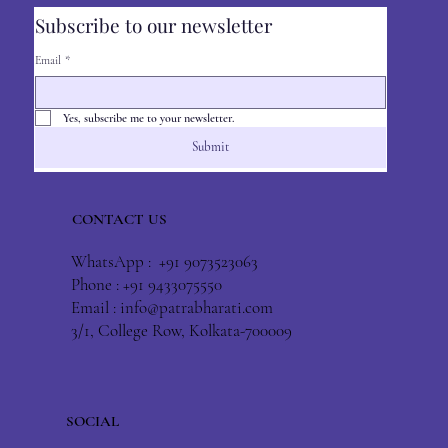
Subscribe to our newsletter
Email
*
Yes, subscribe me to your newsletter.
Submit
CONTACT US
WhatsApp : +91 9073523063
Phone : +91 9433075550
Email :
info@patrabharati.com
3/1, College Row, Kolkata-700009
SOCIAL