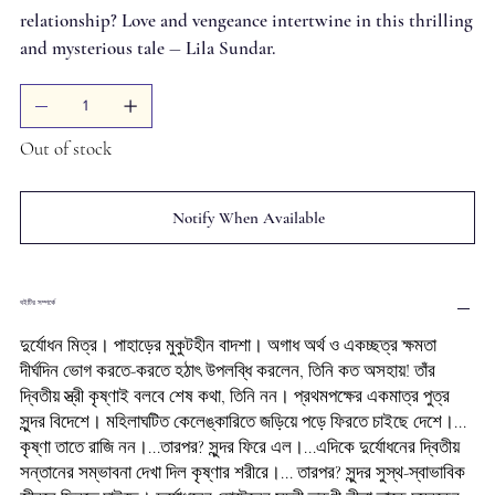
relationship? Love and vengeance intertwine in this thrilling
and mysterious tale ― Lila Sundar.
Out of stock
Notify When Available
বইটির সম্পর্কে
দুর্যোধন মিত্র। পাহাড়ের মুকুটহীন বাদশা। অগাধ অর্থ ও একচ্ছত্র ক্ষমতা
দীর্ঘদিন ভোগ করতে-করতে হঠাৎ উপলব্ধি করলেন, তিনি কত অসহায়! তাঁর
দ্বিতীয় স্ত্রী কৃষ্ণাই বলবে শেষ কথা, তিনি নন। প্রথমপক্ষের একমাত্র পুত্র
সুন্দর বিদেশে। মহিলাঘটিত কেলেঙ্কারিতে জড়িয়ে পড়ে ফিরতে চাইছে দেশে।...
কৃষ্ণা তাতে রাজি নন।...তারপর? সুন্দর ফিরে এল।...এদিকে দুর্যোধনের দ্বিতীয়
সন্তানের সম্ভাবনা দেখা দিল কৃষ্ণার শরীরে।... তারপর? সুন্দর সুস্থ-স্বাভাবিক