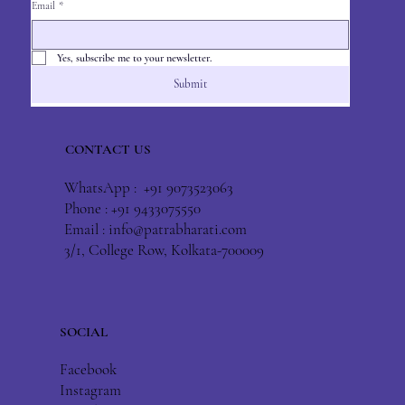
Email
*
Yes, subscribe me to your newsletter.
Submit
CONTACT US
WhatsApp : +91 9073523063
Phone : +91 9433075550
Email :
info@patrabharati.com
3/1, College Row, Kolkata-700009
SOCIAL
Facebook
Instagram