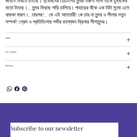
জীবনে ফিরতে চাইছে। দুর্যোধনের হোটেলের সুন্দরী তরুণী লীলা তাকে চুম্বকের
মতো টানছে।... সুন্দর ফিরছে গাড়ি চালিয়ে। পাহাড়ের বাঁকে এক টাটা সুমো এসে
ধাক্কা মারল।...তারপর?... কে এই আততায়ী? কে চায় না সুন্দর ও লীলার নতুন
সম্পর্ক? প্রেম ও প্রতিহিংসার গভীর রহস্যঘন থ্রিলার লীলাসুন্দর।
ISBN
No.of Pages
Binding
Subscribe to our newsletter