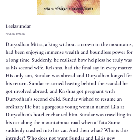
Leelasundar
Original
Sale
₹250.00
₹225.00
price
price
Duryodhan Mitra, a king without a crown in the mountains,
had been enjoying immense wealth and boundless power for
a long time. Suddenly, he realized how helpless he truly was
as his second wife, Krishna, had the final say in every matter.
His only son, Sundar, was abroad and Duryodhan longed for
his return. Sundar returned leaving behind the scandal he
got involved abroad, and Krishna got pregnant with
Duryodhan’s second child. Sundar wished to resume an
ordinary life but a gorgeous young woman named Lila at
Duryodhan’s hotel enchanted him. Sundar was travelling in
his car along the mountainous road when a Tata Sumo
suddenly crashed into his car. And then what? Who is this
intruder? Who does not want Sundar and Lila's new