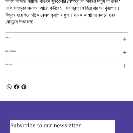
ঘনিয়ে আসছে গ্রামে? বীভৎস খুনগুলোর নেপথ্যে কি কোনও মানুষ না দানব?
নাকি সমস্যার সমাধান আরো গভীরে?... সব প্রশ্ন হারিয়ে যায় ঘন কুয়াশায়।
উত্তর হয়ে পড়ে থাকে কেবল কুয়াশার ফুল। সায়ক আমানের কলমে হরর
রোম্যান্স উপন্যাস!
ISBN
No.of Pages
Binding
Subscribe to our newsletter