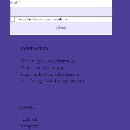
Email
*
Yes, subscribe me to your newsletter.
Submit
CONTACT US
WhatsApp : +91 9073523063
Phone : +91 9433075550
Email :
info@patrabharati.com
3/1, College Row, Kolkata-700009
SOCIAL
Facebook
Instagram