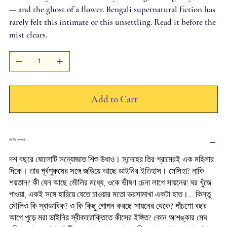
— and the ghost of a flower. Bengali supernatural fiction has
rarely felt this intimate or this unsettling. Read it before the
mist clears.
Add to Cart
বইটির সম্পর্কে
দশ বছরে ষোলোটি সদ্যোজাত শিশু উধাও। সন্দেহের তির গ্রামেরই এক মহিলার
দিকে। তার পূর্বপুরুষের সঙ্গে জড়িয়ে আছে ডাইনির ইতিহাস। মেসিহা? নাকি
শয়তান? কী যেন আছে মৌলির মধ্যে, ওকে ভীষণ চেনা লাগে সায়নের! ঘর খুঁজে
পাওয়া, একই সঙ্গে হারিয়ে যেতে চাওয়ার মতো ভরসামাখা একটা হাত।... কিন্তু
মৌলিও কি স্বাভাবিক? ও কি কিছু গোপন করছে সায়নের থেকে? পাঁচশো বছর
আগে পুড়ে মরা ডাইনির স্বীকারোক্তিতে কীসের ইঙ্গিত? কোন আশঙ্কার মেঘ