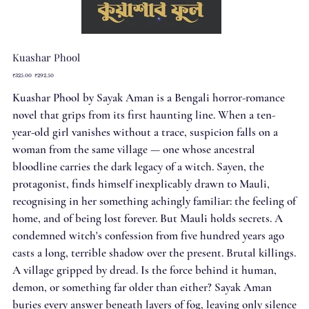
Kuashar Phool
Original
Sale
₹325.00
₹292.50
price
price
Kuashar Phool by Sayak Aman is a Bengali horror-romance
novel that grips from its first haunting line. When a ten-
year-old girl vanishes without a trace, suspicion falls on a
woman from the same village — one whose ancestral
bloodline carries the dark legacy of a witch. Sayen, the
protagonist, finds himself inexplicably drawn to Mauli,
recognising in her something achingly familiar: the feeling of
home, and of being lost forever. But Mauli holds secrets. A
condemned witch's confession from five hundred years ago
casts a long, terrible shadow over the present. Brutal killings.
A village gripped by dread. Is the force behind it human,
demon, or something far older than either? Sayak Aman
buries every answer beneath layers of fog, leaving only silence