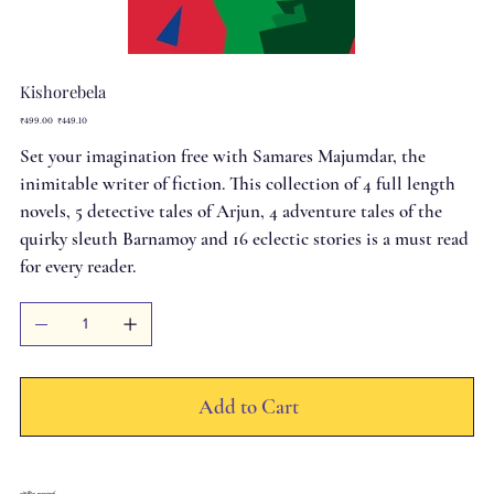
Kishorebela
Original
Sale
₹499.00
₹449.10
price
price
Set your imagination free with Samares Majumdar, the
inimitable writer of fiction. This collection of 4 full length
novels, 5 detective tales of Arjun, 4 adventure tales of the
quirky sleuth Barnamoy and 16 eclectic stories is a must read
for every reader.
Add to Cart