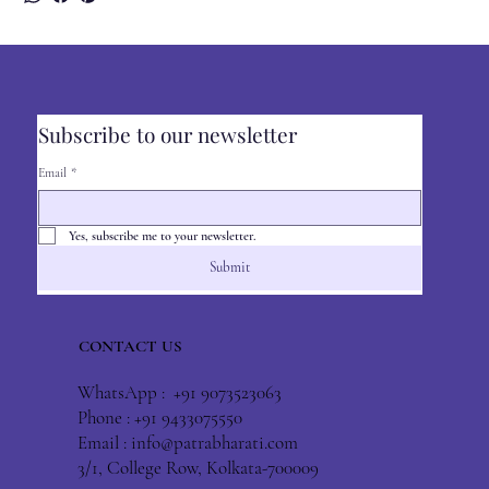
Subscribe to our newsletter
Email
*
Yes, subscribe me to your newsletter.
Submit
CONTACT US
WhatsApp : +91 9073523063
Phone : +91 9433075550
Email :
info@patrabharati.com
3/1, College Row, Kolkata-700009