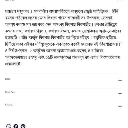
বইটির সম্পর্কে
সমরেশ মজুমদার। সমকালীন বাংলাসাহিত্যে অন্যতম শ্রেষ্ঠ সাহিত্যিক। যিনি
বয়স্ক পাঠকের জন্যে যেমন লিখতে পারেন কালজয়ী সব উপন্যাস, তেমনই
অনন্য কলমে মন জয় করে নেন অসংখ্য কিশোর-কিশোরীর। লেখার বৈচিত্র্যে
কখনও মজা, কখনও থ্রিলার, কখনও বিজ্ঞান, কখনও রোমাঞ্চকর অ্যাডভেঞ্চারের
ছড়াছড়ি। তাঁর ‘অর্জুন’ কিশোর-কিশোরীর বড় প্রিয় চরিত্র। চতুর্দিকে ছড়িয়ে-
ছিটিয়ে থাকা এইসব মণিমুক্তোকে একত্রিত করেই মস্তবড় বই ‘কিশোরবেলা।’
৪ দীর্ঘ উপন্যাস, ৫ অর্জুনের অচেনা অ্যাডভেঞ্চার-রহস্য, ৪ বর্ণময়ের
অ্যাডভেঞ্চারের রহস্য এবং ১৬টি নানাস্বাদের অনবদ্য গল্প এখন ‘কিশোরবেলা’য়
একমলাটে।
ISBN
No.of Pages
Binding