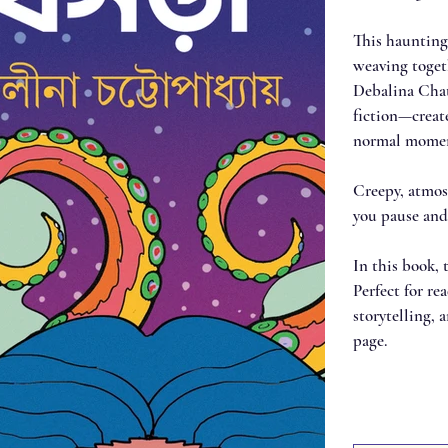
This haunting 
weaving toget
Debalina Chat
fiction—create
normal moment
Creepy, atmos
you pause and
In this book, 
Perfect for re
storytelling, 
page.