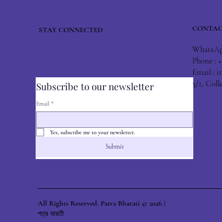
CONTAC
STAY CONNECTED
WhatsApp
Phone : 
Email :
i
3/1, Col
Subscribe to our newsletter
Email
*
Yes, subscribe me to your newsletter.
Submit
All Rights Reserved. Patra Bharati © 2026 |
পত্র ভারতী