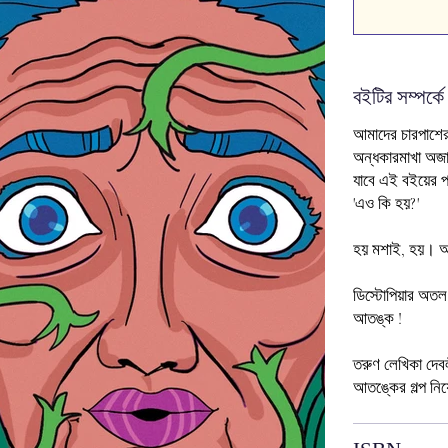
বইটির সম্পর্কে
আমাদের চারপাশে
অন্ধকারমাখা অজান
যাবে এই বইয়ের প
'এও কি হয়?'
হয় মশাই, হয়। আ
ডিস্টোপিয়ার অতল অ
আতঙ্ক !
তরুণ লেখিকা দেবল
আতঙ্কের গল্প নি