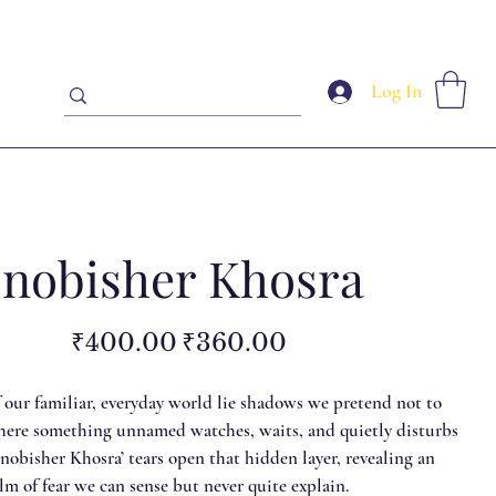
Log In
nobisher Khosra
Original
Sale
₹400.00
₹360.00
price
price
 our familiar, everyday world lie shadows we pretend not to
ere something unnamed watches, waits, and quietly disturbs
hnobisher Khosra’ tears open that hidden layer, revealing an
lm of fear we can sense but never quite explain.