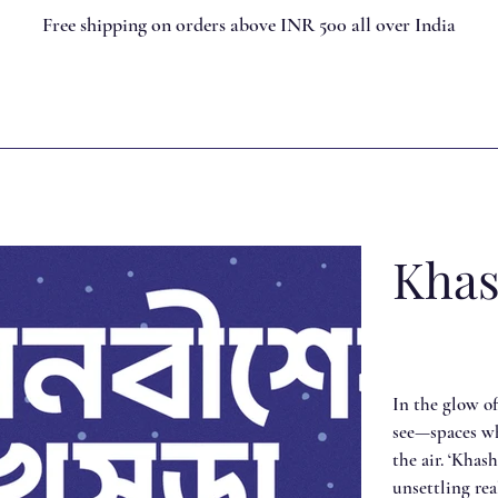
Free shipping on orders above INR 500 all over India
Khas
In the glow of
see—spaces wh
the air. ‘Khas
unsettling rea