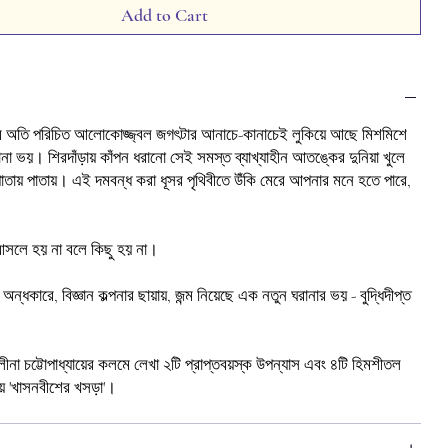
Add to Cart
র অতি পরিচিত আলোকোজ্জ্বল জগৎটার আনাচে-কানাচেই লুকিয়ে আছে মিশমিশে
া ভয়। শিরদাঁড়ায় কাঁপন ধরানো সেই সমস্ত ব্যাখ্যাহীন আতঙ্কের দুনিয়া খুলে
াতায় পাতায়। এই দমবন্ধ করা ধূসর পৃথিবীতে উঁকি মেরে আপনার মনে হতে পারে,
সলে হয় না বলে কিছু হয় না।
ন্ধকারে, বিজ্ঞান কল্পনার ছায়ায়, জন্ম নিয়েছে এক নতুন ঘরানার ভয় - বুদ্ধিদীপ্ত
ীনা চট্টোপাধ্যায়ের কলমে লেখা ২টি প্রাপ্তবয়স্ক উপন্যাস এবং ৪টি হিমশীতল
য়ে 'খাসনবীশের খসড়া'।