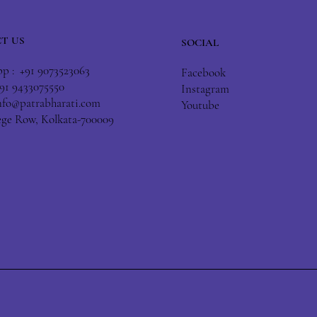
T US
SOCIAL
 : +91 9073523063
Facebook
+91 9433075550
Instagram
nfo@patrabharati.com
Youtube
lege Row, Kolkata-700009