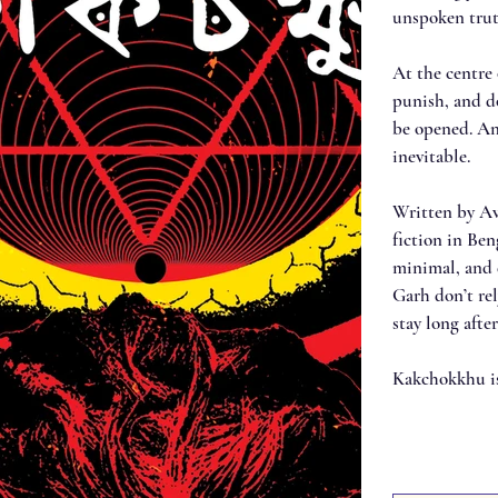
unspoken trut
At the centre
punish, and d
be opened. An
inevitable.
Written by Av
fiction in Ben
minimal, and 
Garh don’t rel
stay long after
Kakchokkhu is