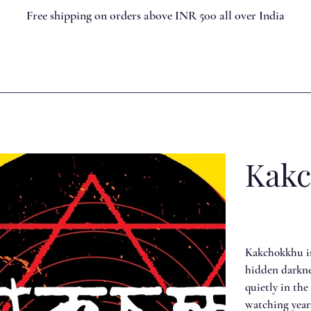
Free shipping on orders above INR 500 all over India
Kak
Kakchokkhu is 
hidden darknes
quietly in th
watching years