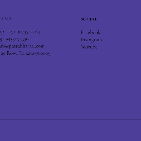
T US
SOCIAL
 : +91 9073523063
Facebook
+91 9433075550
Instagram
nfo@patrabharati.com
Youtube
lege Row, Kolkata-700009