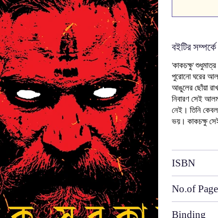
বইটির সম্পর্কে
'কাকচক্ষু' শুধুম
পুরোনো ঘরের আলম
আঙুলের ছোঁয়া রাখ
নিবারণ সেই আলমার
নেই। তিনি কেব
ভয়। কাকচক্ষু সেই 
ISBN
No.of Page
Binding