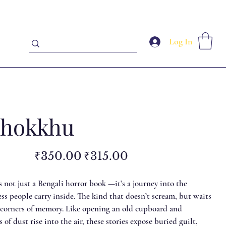
Log In
chokkhu
Original
Sale
₹350.00
₹315.00
price
price
not just a Bengali horror book —it’s a journey into the
s people carry inside. The kind that doesn’t scream, but waits
e corners of memory. Like opening an old cupboard and
 of dust rise into the air, these stories expose buried guilt,