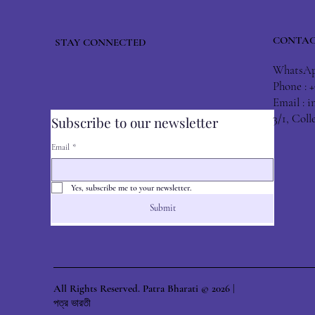
CONTAC
STAY CONNECTED
WhatsApp
Phone : 
Email :
i
3/1, Col
Subscribe to our newsletter
Email
*
Yes, subscribe me to your newsletter.
Submit
All Rights Reserved. Patra Bharati © 2026 |
পত্র ভারতী