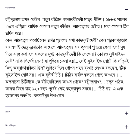
বইটির সম্পর্কে
রবীন্দ্রনাথ তখন তেইশ, নতুন বউঠান কাদম্বরীদেবী মাত্র পঁচিশ। ১৮৮৪ সালের
১৯শে এপ্রিল আফিম খেলেন নতুন বউঠান, আত্মহত্যার চেষ্টায়। মারা গেলেন ঠিক
দুদিন পরে।
কেন আত্মহত্যা করেছিলেন রবির প্রাণের সখা কাদম্বরীদেবী? কেন প্রবলপ্রতাপ
বাবামশাই দেবেন্দ্রনাথের আদেশে আত্মহত্যার সব প্রমাণ পুড়িয়ে ফেলা হল? ঘুষ
দিয়ে বন্ধ করা হল সকলের মুখ? কাদম্বরীদেবী কি লেখেননি কোনও সুইসাইড-
নোট? নাকি লিখেছিলেন? যা পুড়িয়ে ফেলা হয়!... সেই সুইসাইড নোটে কি সত্যিই
কিছু অস্বাভাবকিতা ছিল? লুকিয়ে ছিল গোপন গহন ব্যথা? লেখক বলছেন, 'ঠিক
সুইসাইড নোট নয়। এক সুদীর্ঘ চিঠি। চিঠির সর্বাঙ্গ ঝলসে গেছে আগুনে।...
ঝলসানো চিঠিটাকে কে বাঁচিয়েছিলেন আগুন থেকে? রবীন্দ্রনাথ?...' চলুন পাঠক,
আমরা ফিরে যাই ১২৭ বছর পূর্বের সেই রহস্যাবৃত সময়ে।... চিঠি নয়, এ এক
হতভাগ্য তরুণীর বেদনাবিধুর উপাখ্যান।
ISBN
No.of Pages