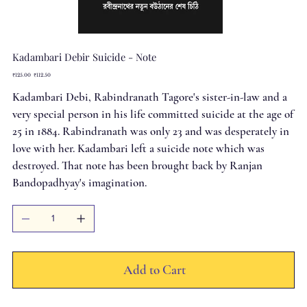
Kadambari Debir Suicide - Note
Original
Sale
₹125.00
₹112.50
price
price
Kadambari Debi, Rabindranath Tagore's sister-in-law and a
very special person in his life committed suicide at the age of
25 in 1884. Rabindranath was only 23 and was desperately in
love with her. Kadambari left a suicide note which was
destroyed. That note has been brought back by Ranjan
Bandopadhyay's imagination.
Add to Cart