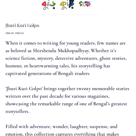
Jhuri Kuri Golpo
Original
Sale
₹225.00
₹202.50
price
price
When it comes to writing for young readers, few names are
as beloved as Shirshendu Mukhopadhyay. Whether it's
science fiction, mystery, detective adventures, ghost stories,
humour, or heartwarming tales, his storytelling has
captivated generations of Bengali readers.
'Jhuri Kuri Golpo' brings together twenty memorable stories
written over the past decade for various magazines,
showcasing the remarkable range of one of Bengal’s greatest
storytellers.
Filled with adventure, wonder, laughter, suspense, and
emotion, this collection captures everything that makes