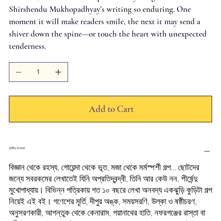
Shirshendu Mukhopadhyay’s writing so enduring. One
moment it will make readers smile, the next it may send a
shiver down the spine—or touch the heart with unexpected
tenderness.
Add to Cart
বইটির সম্পর্কে
বিজ্ঞান থেকে রহস্য, গোয়েন্দা থেকে ভূত, মজা থেকে মর্মস্পর্শী গল্প... ছোটদের
জন্যে সবরকমের লেখাতেই যিনি অপ্রতিদ্বন্দ্বী, তিনি আর কেউ নন, শীর্ষেন্দু
মুখোপাধ্যায়। বিভিন্ন পত্রিকায় গত ১০ বছরে লেখা অনবদ্য একঝুড়ি কুড়িটা গল্প
নিয়েই এই বই। গণেশের মূর্তি, দীপুর অঙ্ক, সময়সরণি, উল্কা ও ষষ্ঠীচরণ,
অনুসরণকারী, আগন্তুক থেকে কেনারাম, গয়ানাথের হাতি, নফরগঞ্জের রাস্তা বা