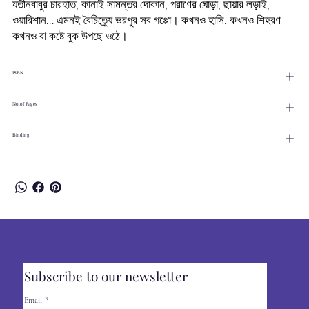
যতীনবাবুর চারহাত, কানাই সামন্তর দোকান, পরাণের ঘোড়া, ছায়ার লড়াই,
ওয়ারিশান... এমনই বৈচিত্র্যে ভরপুর সব গপ্পো। কখনও হাসি, কখনও শিহরণ
কখনও বা কষ্টে বুক উপছে ওঠে।
ISBN
No.of Pages
Binding
Subscribe to our newsletter
Email
*