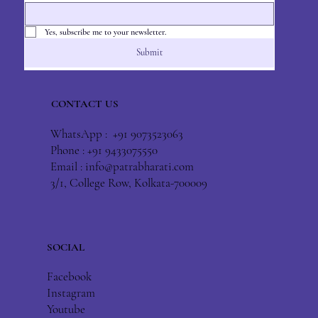
Yes, subscribe me to your newsletter.
Submit
CONTACT US
WhatsApp : +91 9073523063
Phone : +91 9433075550
Email :
info@patrabharati.com
3/1, College Row, Kolkata-700009
SOCIAL
Facebook
Instagram
Youtube