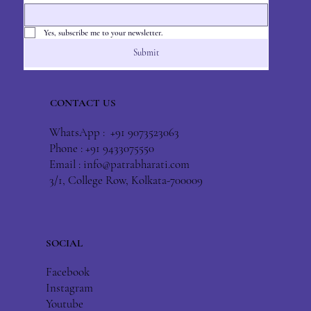
Yes, subscribe me to your newsletter.
Submit
CONTACT US
WhatsApp : +91 9073523063
Phone : +91 9433075550
Email :
info@patrabharati.com
3/1, College Row, Kolkata-700009
SOCIAL
Facebook
Instagram
Youtube