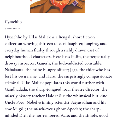
Hyaachho
Original
Sale
₹180.00
₹162.00
price
price
Hyaachho by Ullas Malick is a Bengali short fiction
collection weaving thirteen tales of laughter, longing, and
everyday human frailty through a richly drawn cast of
neighbourhood characters. Here lives Pulin, the perpetually
drowsy inspector; Ganesh, the ludo-addicted constable;
Nabakanta, the bribe-hungry officer; Jaga, the thief who has
lost his own name; and Haru, the surprisingly compassionate
criminal. Ullas Malick populates this world further with
Gandhadada, the sharp-tongued local theatre director; the
miserly history teacher Haldar Sir; the whimsical but kind
Uncle Potu; Nobel-winning scientist Satyasadhan and his
cow Mugili; the mischievous ghost Apodeb; the sharp-
minded Diti; the hot-tempered Aalo; and the simple, good-