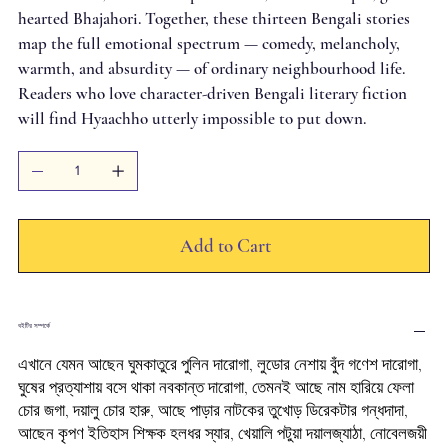
hearted Bhajahori. Together, these thirteen Bengali stories
map the full emotional spectrum — comedy, melancholy,
warmth, and absurdity — of ordinary neighbourhood life.
Readers who love character-driven Bengali literary fiction
will find Hyaachho utterly impossible to put down.
Add to Cart
বইটির সম্পর্কে
এখানে যেমন আছেন ঘুমকাতুরে পুলিন দারোগা, লুডোর নেশায় বুঁদ গণেশ দারোগা,
ঘুষের প্রত্যাশায় বসে থাকা নবকান্ত দারোগা, তেমনই আছে নাম হারিয়ে ফেলা
চোর জগা, দয়ালু চোর হারু, আছে পাড়ার নাটকের তুখোড় ডিরেকটার গন্ধদাদা,
আছেন কৃপণ ইতিহাস শিক্ষক হলধর স্যার, খেয়ালি পটুয়া দয়ালজ্যাঠা, নোবেলজয়ী