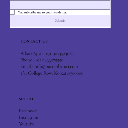
Yes, subscribe me to your newsletter.
Submit
CONTACT US
WhatsApp : +91 9073523063
Phone : +91 9433075550
Email :
info@patrabharati.com
3/1, College Row, Kolkata-700009
SOCIAL
Facebook
Instagram
Youtube