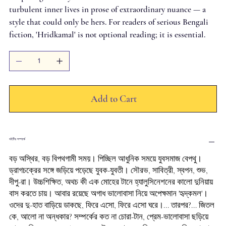
turbulent inner lives in prose of extraordinary nuance — a
style that could only be hers. For readers of serious Bengali
fiction, 'Hridkamal' is not optional reading; it is essential.
Add to Cart
বইটির সম্পর্কে
বড় অস্থির, বড় বিপথগামী সময়। পিচ্ছিল আধুনিক সময়ে যুবসমাজ বেপথু।
ড্রাগচক্রের সঙ্গে জড়িয়ে পড়েছে যুবক-যুবতী। সৌরভ, সাবিত্রী, স্বপন, শুভ,
দীপু-রা। উচ্চশিক্ষিত, অথচ কী এক মোহের টানে হ্যালুসিনেশনের কালো দুনিয়ায়
বাস করতে চায়। আবার রয়েছে অগাধ ভালোবাসা নিয়ে অপেক্ষমান 'হৃদ্‌কমল'।
ওদের দু-হাত বাড়িয়ে ডাকছে, ফিরে এসো, ফিরে এসো ঘরে।... তারপর?... জিতল
কে, আলো না অন্ধকার? সম্পর্কের কত না চোরা-টান, প্রেম-ভালোবাসা ছড়িয়ে