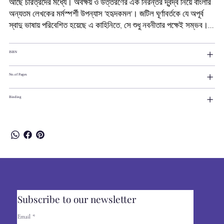
আছে চরিত্রদের মধ্যে। অবক্ষয় ও উত্তরণের এক নিরন্তর দ্বন্দ্ব নিয়ে বাংলার
অন্যতম লেখকের মর্মস্পর্শী উপন্যাস 'হহৃদকমল'। জটিল ঘূর্ণাবর্তকে যে অপূর্ব
স্বাদু ভাষায় পরিবেশিত হয়েছে এ কাহিনিতে, সে শুধু নবনীতার পক্ষেই সম্ভব।...
ISBN
No.of Pages
Binding
Subscribe to our newsletter
Email
*