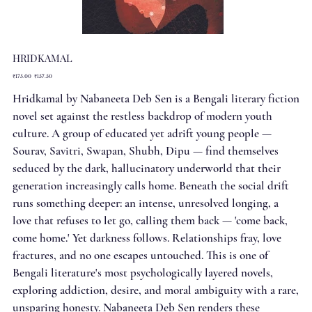
HRIDKAMAL
Original
Sale
₹175.00
₹157.50
price
price
Hridkamal by Nabaneeta Deb Sen is a Bengali literary fiction
novel set against the restless backdrop of modern youth
culture. A group of educated yet adrift young people —
Sourav, Savitri, Swapan, Shubh, Dipu — find themselves
seduced by the dark, hallucinatory underworld that their
generation increasingly calls home. Beneath the social drift
runs something deeper: an intense, unresolved longing, a
love that refuses to let go, calling them back — 'come back,
come home.' Yet darkness follows. Relationships fray, love
fractures, and no one escapes untouched. This is one of
Bengali literature's most psychologically layered novels,
exploring addiction, desire, and moral ambiguity with a rare,
unsparing honesty. Nabaneeta Deb Sen renders these