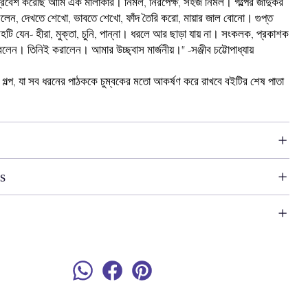
্রবেশ
করেছি
আমি
এক
মালাকার।
নির্মল
,
নিরপেক্ষ
,
সহজ
নির্মল।
গল্পের
জাদুকর
িলেন
,
দেখতে
শেখো
,
ভাবতে
শেখো
,
ফাঁদ
তৈরি
করো
,
মায়ার
জাল
বোনো।
গুপ্ত
রহটি
যেন
-
হীরা
,
মুক্তা
,
চুনি
,
পান্না।
ধরলে
আর
ছাড়া
যায়
না।
সংকলক
,
প্রকাশক
রলেন।
তিনিই
করালেন।
আমার
উচ্ছ্বাস
মার্জনীয়।"
-
সঞ্জীব
চট্টোপাধ্যায়
গল্প
,
যা
সব
ধরনের
পাঠককে
চুম্বকের
মতো
আকর্ষণ
করে
রাখবে
বইটির
শেষ
পাতা
s