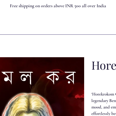
Free shipping on orders above INR 500 all over India
Hore
‘Horekrokom Go
legendary Beng
mood, and emot
effortlessly b