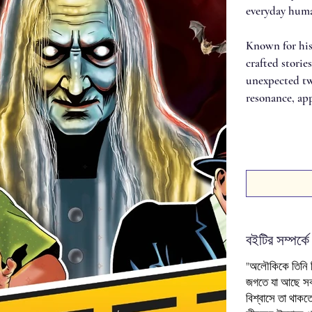
everyday huma
Known for his
crafted storie
unexpected twi
resonance, app
বইটির সম্পর্কে
"অলৌকিকে
তিনি
জগতে
যা
আছে
স
বিশ্বাসে
তা
থাকত