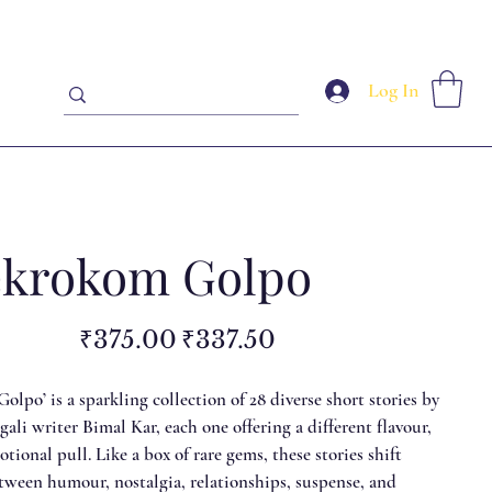
Log In
krokom Golpo
Original
Sale
₹375.00
₹337.50
price
price
lpo’ is a sparkling collection of 28 diverse short stories by
ali writer Bimal Kar, each one offering a different flavour,
ional pull. Like a box of rare gems, these stories shift
etween humour, nostalgia, relationships, suspense, and