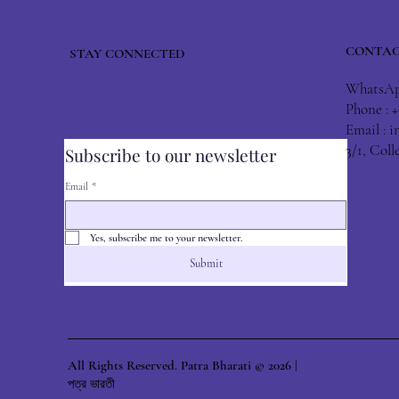
CONTAC
STAY CONNECTED
WhatsApp
Phone : 
Email :
i
3/1, Col
Subscribe to our newsletter
Email
*
Yes, subscribe me to your newsletter.
Submit
All Rights Reserved. Patra Bharati © 2026 |
পত্র ভারতী