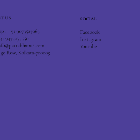
T US
SOCIAL
 : +91 9073523063
Facebook
+91 9433075550
Instagram
nfo@patrabharati.com
Youtube
lege Row, Kolkata-700009