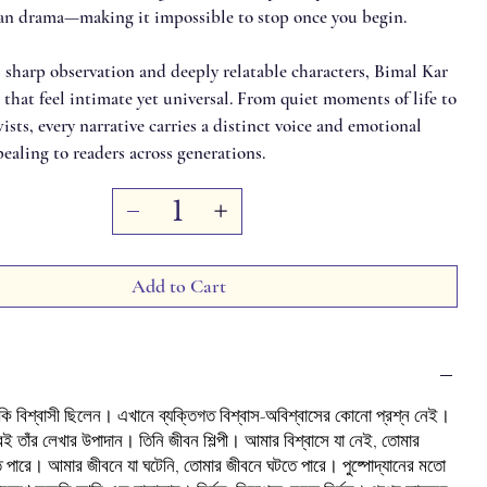
n drama—making it impossible to stop once you begin.
 sharp observation and deeply relatable characters, Bimal Kar
s that feel intimate yet universal. From quiet moments of life to
sts, every narrative carries a distinct voice and emotional
ealing to readers across generations.
Add to Cart
কি
বিশ্বাসী
ছিলেন।
এখানে
ব্যক্তিগত
বিশ্বাস
-
অবিশ্বাসের
কোনো
প্রশ্ন
নেই।
বই
তাঁর
লেখার
উপাদান।
তিনি
জীবন
শিল্পী।
আমার
বিশ্বাসে
যা
নেই
,
তোমার
ে
পারে।
আমার
জীবনে
যা
ঘটেনি
,
তোমার
জীবনে
ঘটতে
পারে।
পুষ্পোদ্যানের
মতো