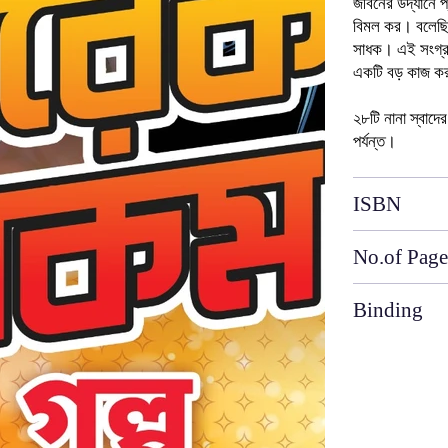
জীবনের
উদ্যানে
প
বিমল
কর।
বলেছ
সাধক।
এই
সংগ্
একটি
বড়
কাজ
ক
২৮টি
নানা
স্বাদের
পর্যন্ত।
ISBN
No.of Page
Binding