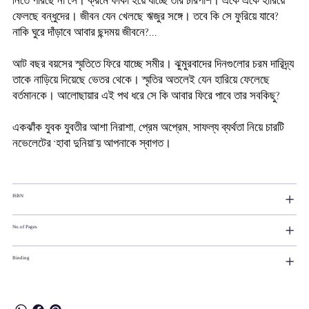
নিতে পারছে না সে। ক্রমে ফাঁকা হয়ে যাচ্ছে তার চারপাশ। একে একে হারিয়ে
ফেলছে বন্ধুদের। জীবন যেন খেলছে ঋজুর সঙ্গে। তবে কি সে ফুরিয়ে যাবে?
নাকি ঘুরে দাঁড়াবে আবার ছন্দময় জীবনে?...
আট বছর বয়সের স্মৃতিতে ফিরে যাচ্ছে সমীর। ঝুমুরবাদের দিনগুলোর চরম দারিদ্র্য
তাকে নাড়িয়ে দিয়েছে ভেতর থেকে। স্মৃতির অতলেই যেন হারিয়ে ফেলেছে
বর্তমানকে। আলোছায়ার এই পথ ধরে সে কি আবার ফিরে পাবে তার সবকিছু?
একঝাঁক যুবক যুবতীর আশা নিরাশা, প্রেম অপ্রেম, সাফল্য ব্যর্থতা নিয়ে চারটি
নভেলেটের ‘হাবা দুনিয়া’য় আপনাকে স্বাগত।
ISBN
No.of Pages
Binding