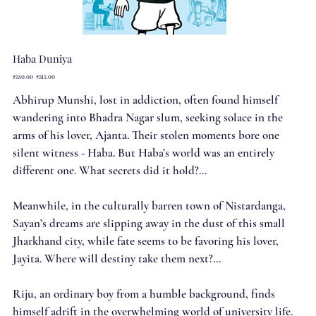
Haba Duniya
Original
Sale
₹350.00
₹315.00
price
price
Abhirup Munshi, lost in addiction, often found himself
wandering into Bhadra Nagar slum, seeking solace in the
arms of his lover, Ajanta. Their stolen moments bore one
silent witness - Haba. But Haba’s world was an entirely
different one. What secrets did it hold?...
Meanwhile, in the culturally barren town of Nistardanga,
Sayan’s dreams are slipping away in the dust of this small
Jharkhand city, while fate seems to be favoring his lover,
Jayita. Where will destiny take them next?...
Riju, an ordinary boy from a humble background, finds
himself adrift in the overwhelming world of university life.