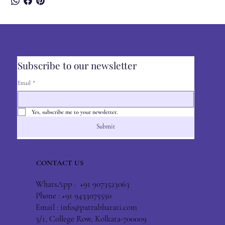
Subscribe to our newsletter
Email
*
Yes, subscribe me to your newsletter.
Submit
CONTACT US
WhatsApp : +91 9073523063
Phone : +91 9433075550
Email :
info@patrabharati.com
3/1, College Row, Kolkata-700009