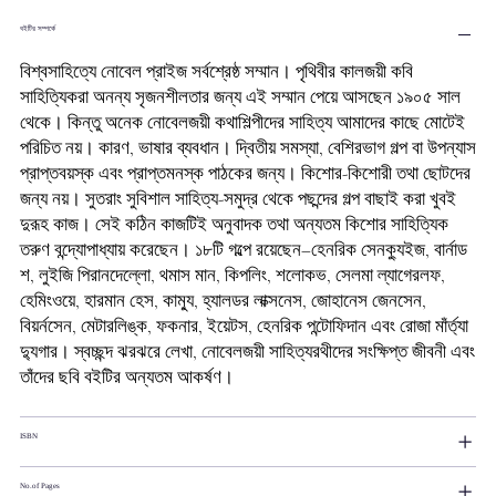
বইটির সম্পর্কে
বিশ্বসাহিত্যে নোবেল প্রাইজ সর্বশ্রেষ্ঠ সম্মান। পৃথিবীর কালজয়ী কবি
সাহিত্যিকরা অনন্য সৃজনশীলতার জন্য এই সম্মান পেয়ে আসছেন ১৯০৫ সাল
থেকে। কিন্তু অনেক নোবেলজয়ী কথাশিল্পীদের সাহিত্য আমাদের কাছে মোটেই
পরিচিত নয়। কারণ, ভাষার ব্যবধান। দ্বিতীয় সমস্যা, বেশিরভাগ গল্প বা উপন্যাস
প্রাপ্তবয়স্ক এবং প্রাপ্তমনস্ক পাঠকের জন্য। কিশোর-কিশোরী তথা ছোটদের
জন্য নয়। সুতরাং সুবিশাল সাহিত্য-সমুদ্র থেকে পছন্দের গল্প বাছাই করা খুবই
দুরূহ কাজ। সেই কঠিন কাজটিই অনুবাদক তথা অন্যতম কিশোর সাহিত্যিক
তরুণ বন্দ্যোপাধ্যায় করেছেন। ১৮টি গল্পে রয়েছেন–হেনরিক সেনক্যুইজ, বার্নাড
শ, লুইজি পিরানদেল্লো, থমাস মান, কিপলিং, শলোকভ, সেলমা ল্যাগেরলফ,
হেমিংওয়ে, হারমান হেস, কাম্যু, হ্যালডর লাক্সনেস, জোহানেস জেনসেন,
বিয়র্নসেন, মেটারলিঙ্ক, ফকনার, ইয়েটস, হেনরিক পন্টোফিদান এবং রোজা মাঁর্ত্যা
দ্যুগার। স্বচ্ছন্দ ঝরঝরে লেখা, নোবেলজয়ী সাহিত্যরথীদের সংক্ষিপ্ত জীবনী এবং
তাঁদের ছবি বইটির অন্যতম আকর্ষণ।
ISBN
No.of Pages