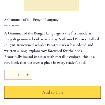
A Grammar of the Bengali Language
Original
Sale
₹450.00
₹405.00
price
price
A Grammar of the Bengal Language is the first modern
Bengali grammar book written by Nathaniel Brassey Halhed
in 1778. Renowned scholar Pabitra Sarkar has edited and
written a long, explanatory foreword for the book.
Beautifully bound in satin with metallic emboss, this is a
rare book that deserves a place in every reader’s shelf !
Add to Cart