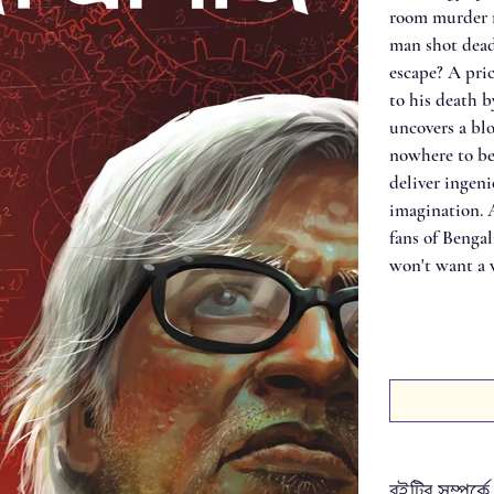
room murder m
man shot dead
escape? A pric
to his death b
uncovers a bl
nowhere to be 
deliver ingeni
imagination. 
fans of Benga
won't want a 
বইটির সম্পর্কে