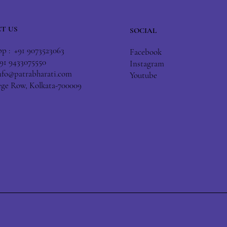
T US
SOCIAL
 : +91 9073523063
Facebook
+91 9433075550
Instagram
nfo@patrabharati.com
Youtube
lege Row, Kolkata-700009