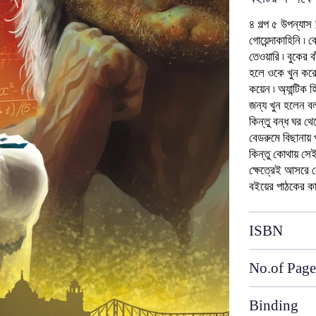
৪ গল্প ৫ উপন্যাস 
গোয়েন্দাকাহিনি ৷
তেওয়ারি ৷ বুকের ব
হলে ওকে খুন করে
কয়েন ৷ অ্যান্টিক
জন্য খুন হলেন বল
কিন্তু বন্ধ ঘর থ
বেডরুমে বিছানায় পড়
কিন্তু কোথায় সেই
ক্ষেত্রেই আসরে 
বইয়ের পাঠকের কা
ISBN
No.of Page
Binding