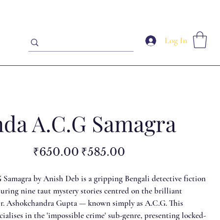
Log In
da A.C.G Samagra
Original
Sale
₹650.00
₹585.00
price
price
Samagra by Anish Deb is a gripping Bengali detective fiction
turing nine taut mystery stories centred on the brilliant
Dr. Ashokchandra Gupta — known simply as A.C.G. This
ialises in the 'impossible crime' sub-genre, presenting locked-