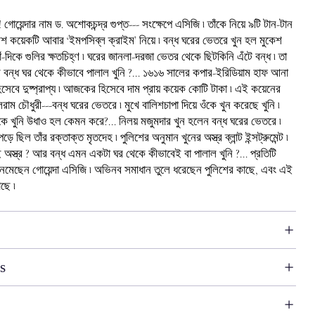
! গোয়েন্দার নাম ড. অশোকচন্দ্র গুপ্ত--- সংক্ষেপে এসিজি ৷ তাঁকে নিয়ে ৯টি টান-টান
 বেশ কয়েকটি আবার ‘ইমপসিব্‌ল ক্রাইম’ নিয়ে ৷ বন্ধ ঘরের ভেতরে খুন হল মুকেশ
াঁ-দিকে গুলির ক্ষতচিহ্ণ ৷ ঘরের জানলা-দরজা ভেতর থেকে ছিটকিনি এঁটে বন্ধ ৷ তা
 বন্ধ ঘর থেকে কীভাবে পালাল খুনি ?... ১৬১৬ সালের কপার-ইরিডিয়াম হাফ আনা
 হিসেবে দুষ্প্রাপ্য ৷ আজকের হিসেবে দাম প্রায় কয়েক কোটি টাকা ৷ এই কয়েনের
রাম চৌধুরী---বন্ধ ঘরের ভেতরে ৷ মুখে বালিশচাপা দিয়ে ওঁকে খুন করেছে খুনি ৷
েকে খুনি উধাও হল কেমন করে?... নিলয় মজুমদার খুন হলেন বন্ধ ঘরের ভেতরে ৷
ে ছিল তাঁর রক্তাক্ত মৃতদেহ ৷ পুলিশের অনুমান খুনের অস্ত্র ব্লান্ট ইন্সট্রুমেন্ট ৷
 অস্ত্র ? আর বন্ধ এমন একটা ঘর থেকে কীভাবেই বা পালাল খুনি ?... প্রতিটি
নেমেছেন গোয়েন্দা এসিজি ৷ অভিনব সমাধান তুলে ধরেছেন পুলিশের কাছে, এবং এই
ছে ৷
s