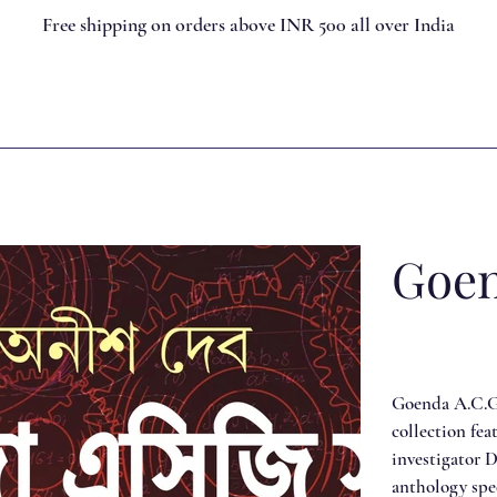
Free shipping on orders above INR 500 all over India
Goen
Goenda A.C.G 
collection fea
investigator 
anthology spec