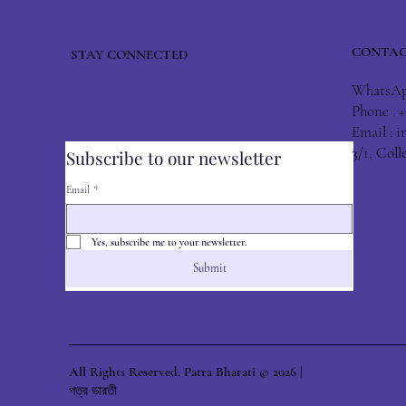
CONTAC
STAY CONNECTED
WhatsApp
Phone : 
Email :
i
3/1, Col
Subscribe to our newsletter
Email
*
Yes, subscribe me to your newsletter.
Submit
All Rights Reserved. Patra Bharati © 2026 |
পত্র ভারতী