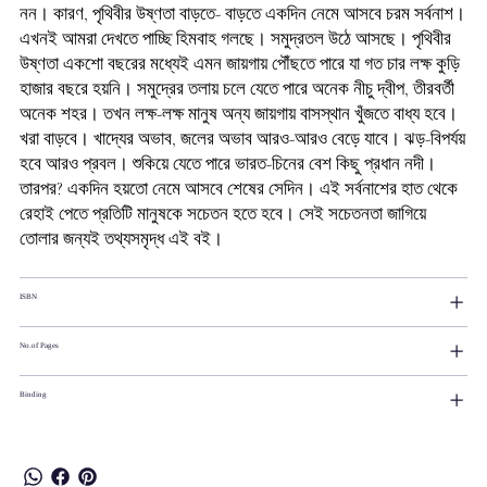
নন। কারণ, পৃথিবীর উষ্ণতা বাড়তে- বাড়তে একদিন নেমে আসবে চরম সর্বনাশ।
এখনই আমরা দেখতে পাচ্ছি হিমবাহ গলছে। সমুদ্রতল উঠে আসছে। পৃথিবীর
উষ্ণতা একশো বছরের মধ্যেই এমন জায়গায় পৌঁছতে পারে যা গত চার লক্ষ কুড়ি
হাজার বছরে হয়নি। সমুদ্রের তলায় চলে যেতে পারে অনেক নীচু দ্বীপ, তীরবর্তী
অনেক শহর। তখন লক্ষ-লক্ষ মানুষ অন্য জায়গায় বাসস্থান খুঁজতে বাধ্য হবে।
খরা বাড়বে। খাদ্যের অভাব, জলের অভাব আরও-আরও বেড়ে যাবে। ঝড়-বিপর্যয়
হবে আরও প্রবল। শুকিয়ে যেতে পারে ভারত-চিনের বেশ কিছু প্রধান নদী।
তারপর? একদিন হয়তো নেমে আসবে শেষের সেদিন। এই সর্বনাশের হাত থেকে
রেহাই পেতে প্রতিটি মানুষকে সচেতন হতে হবে। সেই সচেতনতা জাগিয়ে
তোলার জন্যই তথ্যসমৃদ্ধ এই বই।
ISBN
No.of Pages
Binding