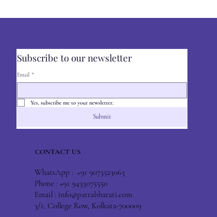
Subscribe to our newsletter
Email
*
Yes, subscribe me to your newsletter.
Submit
CONTACT US
WhatsApp : +91 9073523063
Phone : +91 9433075550
Email :
info@patrabharati.com
3/1, College Row, Kolkata-700009