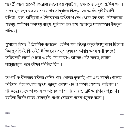
পরবর্তী কালে তাকেই শিরোপা দেওয়া হয় অ্যাটিলা, ভগবানের চাবুক! চেঙ্গিস খান।
মাত্র ২৮ বছর বয়সের মধ্যে তাঁর সাম্রাজ্য বিস্তৃত হয় অর্ধেক পৃথিবীব্যাপী।
রাশিয়া, রোম, অস্ট্রিয়া ও ইউরোপের অধিকাংশ দেশ থেকে শুরু করে সেইসময়ের
পারস্য, পামীরের অসংখ্য রাজ্য, সুবিশাল চিন হয়ে প্রশান্ত মহাসাগরের উপকূল
পর্যন্ত।
পুরোনো দিনের ঐতিহাসিক বলেছেন, চেঙ্গিস খান হিংস্র রক্তপিপাসু দানব ছিলেন!
কিন্তু সত্যিই কি তাই? ইতিহাসের নতুন মূল্যায়ন আবার অন্য কথা বলছে!
অভিযাত্রী মার্কো পোলো ও তাঁর বাবা কাকাও আসেন সেই সময়ে, মঙ্গোল
সাম্রাজ্যের সঙ্গে তাঁদের ঘনিষ্ঠতা ছিল।
আশ্চর্য বৈপরীত্যময় চরিত্র চেঙ্গিস খান, পৌত্র কুবলাই খান এবং মার্কো পোলোর
অভিযান নিয়ে বাংলায় প্রথম গ্রন্থ 'চেঙ্গিস খান ও মার্কো পোলোর অভিযান।'
গ্রীকদের চোখে ভারতবর্ষ ও ভাস্কো ডা গামার ভারত, দুটি অসামান্য গ্রন্থের
রচয়িতা নির্বেদ রায়ের রোমহর্ষক গল্পের মোড়কে গবেষণামূলক রচনা।
ISBN
No.of Pages