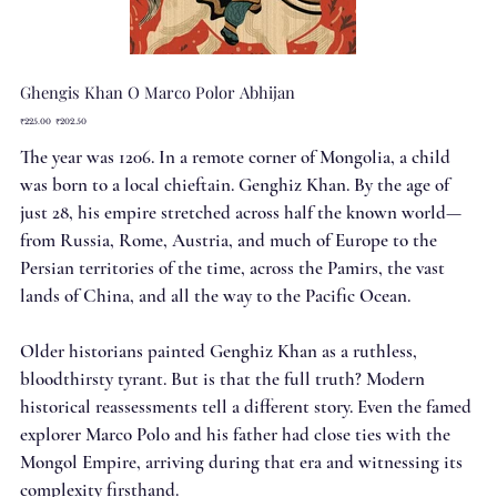
Ghengis Khan O Marco Polor Abhijan
Original
Sale
₹225.00
₹202.50
price
price
The year was 1206. In a remote corner of Mongolia, a child
was born to a local chieftain. Genghiz Khan. By the age of
just 28, his empire stretched across half the known world—
from Russia, Rome, Austria, and much of Europe to the
Persian territories of the time, across the Pamirs, the vast
lands of China, and all the way to the Pacific Ocean.
Older historians painted Genghiz Khan as a ruthless,
bloodthirsty tyrant. But is that the full truth? Modern
historical reassessments tell a different story. Even the famed
explorer Marco Polo and his father had close ties with the
Mongol Empire, arriving during that era and witnessing its
complexity firsthand.