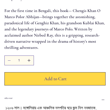
For the first time in Bengali, this book— Chengis Khan O
Marco Polor Abhijan—brings together the astonishing,
paradoxical life of Genghiz Khan, his grandson Kublai Khan,
and the legendary journeys of Marco Polo. Written by
acclaimed author Nirbed Ray, this is a gripping, research-
driven narrative wrapped in the drama of history’s most
thrilling adventures.
Add to Cart
বইটির সম্পর্কে
১২০৬ সাল। মঙ্গোলিয়ায় এক আঞ্চলিক দলপতির ঘরে জন্ম নিল নবজাতক,