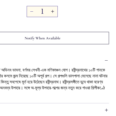
Notify When Available
।' অভিনব ভাবনা, বর্ণময় লেখনী-এক মণিকাঞ্চন যোগ। রবীন্দ্রনাথের ১০টি গানকে
্মীর কলমে জন্ম নিয়েছে ১০টি অপূর্ব গল্প। সে গল্পগুলি ডালপালা মেলেছে নানা ঘটনার
 কিন্তু সবশেষে মূর্ত হয়ে উঠেছেন রবীন্দ্রনাথ। রবীন্দ্রসঙ্গীতে ডুবে থাকা বরেণ্য
অনবদ্য উপহার। সঙ্গে অ-মূল্য উপহার-গল্পের জন্য নতুন করে গাওয়া শিল্পীকণ্ঠে