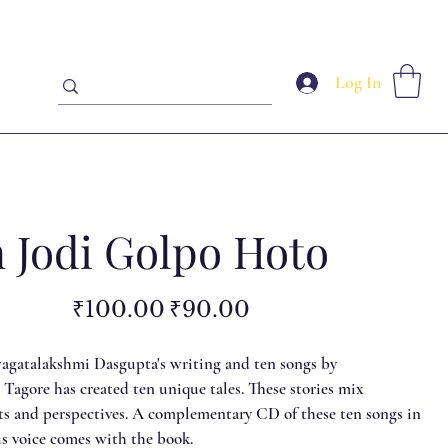
Log In
 Jodi Golpo Hoto
Original
Sale
₹100.00
₹90.00
price
price
agatalakshmi Dasgupta's writing and ten songs by
Tagore has created ten unique tales. These stories mix
nts and perspectives. A complementary CD of these ten songs in
us voice comes with the book.