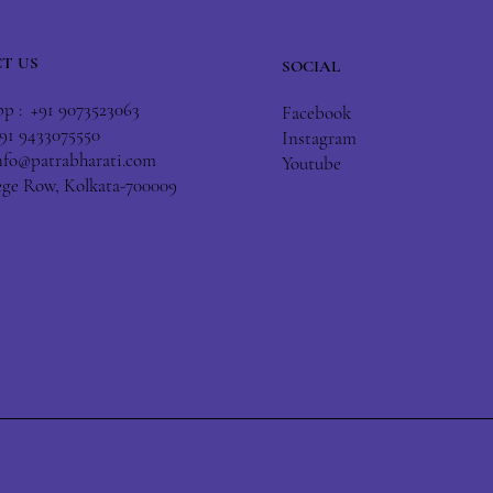
T US
SOCIAL
 : +91 9073523063
Facebook
+91 9433075550
Instagram
nfo@patrabharati.com
Youtube
lege Row, Kolkata-700009