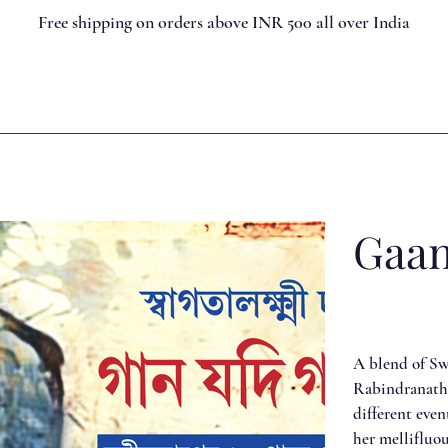
Free shipping on orders above INR 500 all over India
Gaan
A blend of Sw
Rabindranath 
different eve
her mellifluo