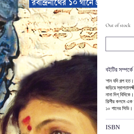
Out of stock
বইটির সম্পর্কে
'গান যদি গল্প হত
জড়িয়ে স্বাগতালক্ষ
নানা দিগ্‌ বিদিকে।
শিল্পীর কলমে এক 
১০ গানের সিডি।
ISBN