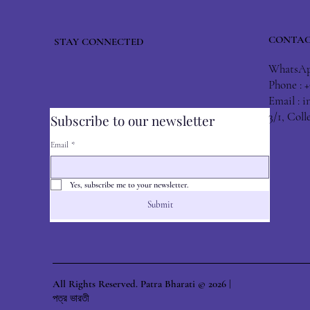
CONTAC
STAY CONNECTED
WhatsApp
Phone : 
Email :
i
3/1, Col
Subscribe to our newsletter
Email
*
Yes, subscribe me to your newsletter.
Submit
All Rights Reserved. Patra Bharati © 2026 |
পত্র ভারতী