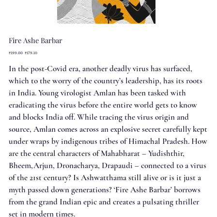
Fire Ashe Barbar
Original
Sale
₹199.00
₹179.10
price
price
In the post-Covid era, another deadly virus has surfaced,
which to the worry of the country’s leadership, has its roots
in India. Young virologist Amlan has been tasked with
eradicating the virus before the entire world gets to know
and blocks India off. While tracing the virus origin and
source, Amlan comes across an explosive secret carefully kept
under wraps by indigenous tribes of Himachal Pradesh. How
are the central characters of Mahabharat – Yudishthir,
Bheem,Arjun, Dronacharya, Drapaudi – connected to a virus
of the 21st century? Is Ashwatthama still alive or is it just a
myth passed down generations? ‘Fire Ashe Barbar’ borrows
from the grand Indian epic and creates a pulsating thriller
set in modern times.