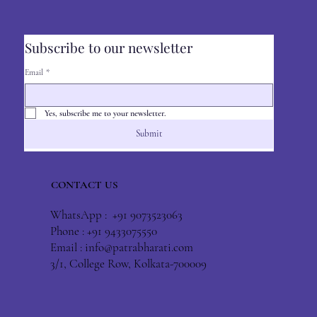
Subscribe to our newsletter
Email
*
Yes, subscribe me to your newsletter.
Submit
CONTACT US
WhatsApp : +91 9073523063
Phone : +91 9433075550
Email :
info@patrabharati.com
3/1, College Row, Kolkata-700009