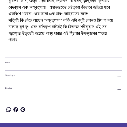
যুধিষ্ঠির, ভীম, অর্জুন, দ্রোণাচার্য, দ্রৌপদী, দুর্যোধন, ধৃষ্টদ্যুম্ন, কৃপাচার্য,
বেদব্যাস এবং অশ্বত্থামা—মহাভারতের চরিত্ররা কীভাবে জড়িয়ে যাবে
একবিংশ শতকে ধেয়ে আসা এক মারণ ভাইরাসের সঙ্গে?
সত্যিই কি বেঁচে আছেন অশ্বত্থামা? নাকি এটা শুধুই কোনও মিথ যা বয়ে
চলেছে যুগ যুগ ধরে? কলিযুগে সত্যিই কি ফিরবেন শ্রীকৃষ্ণ? এই সব
প্রশ্নের উত্তরই রয়েছে অন্য ধারার এই থ্রিলার উপন্যাসের পাতায়
পাতায়।
ISBN
No.of Pages
Binding