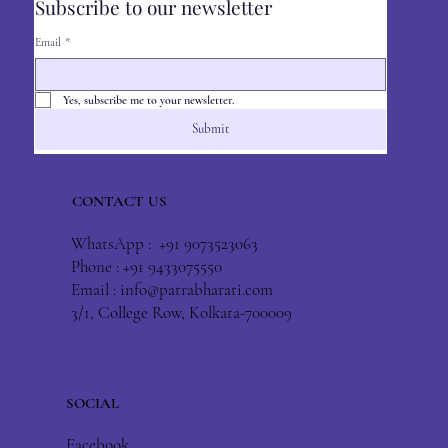
Subscribe to our newsletter
Email
*
Yes, subscribe me to your newsletter.
Submit
CONTACT US
WhatsApp : +91 9073523063
Phone : +91 9433075550
Email :
info@patrabharati.com
3/1, College Row, Kolkata-700009
SOCIAL
Facebook