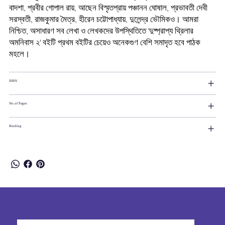
বাদশা, প্রবীর গোপাল রায়, আছেন বিস্মৃতপ্রায় পঞ্চানন ঘোষাল, প্রভাবতী দেবী
সরস্বতী, রাজকুমার মৈত্র, হীরেন চট্টোপাধ্যায়, দুলেন্দ্র ভৌমিকও। আমরা
নিশ্চিত, অসাধারণ সব লেখা ও লেখকদের উপস্থিতিতে 'দুষ্প্রাপ্য থ্রিলার
অমনিবাস ২' বইটি প্রথম বইটির চেয়েও অনেকগুণ বেশি সমাদৃত হবে পাঠক
মহলে।
ISBN
No.of Pages
Binding