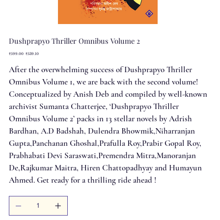
Dushprapyo Thriller Omnibus Volume 2
Original
Sale
₹599.00
₹539.10
price
price
After the overwhelming success of Dushprapyo Thriller
Omnibus Volume 1, we are back with the second volume!
Conceptualized by Anish Deb and compiled by well-known
archivist Sumanta Chatterjee, ‘Dushprapyo Thriller
Omnibus Volume 2’ packs in 13 stellar novels by Adrish
Bardhan, A.D Badshah, Dulendra Bhowmik,Niharranjan
Gupta,Panchanan Ghoshal,Prafulla Roy,Prabir Gopal Roy,
Prabhabati Devi Saraswati,Premendra Mitra,Manoranjan
De,Rajkumar Maitra, Hiren Chattopadhyay and Humayun
Ahmed. Get ready for a thrilling ride ahead !