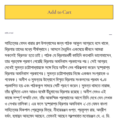
Add to Cart
বইটির সম্পর্কে
সাহিত্যের যেসব ধারার গল্প উপন্যাসের জন্য পাঠক আকুল আগ্রহে বসে থাকে,
থ্রিলার তাদের মধ্যে শীর্ষস্থানে। আসলে দৈনন্দিন একঘেয়ে জীবনে আমরা
সকলেই 'থ্রিলড' হতে চাই। পাঠক যে থ্রিলারধর্মী কাহিনি কতখানি ভালোবাসেন,
তার প্রত্যক্ষ প্রমাণ পেয়েছি থ্রিলার অমনিবাস প্রকাশের পর। সেই আগ্রহ
দেখেই সুমন্ত চট্টোপাধ্যায়কে সঙ্গে নিয়ে অনীশ দেব পরিকল্পনা করেন 'দুষ্প্রাপ্য
থ্রিলার অমনিবাস' প্রকাশের। সুমন্ত চট্টোপাধ্যায় নিজে একজন সংগ্রাহক ও
গবেষক। অনীশ ও সুমন্তর উদ্যোগে বিস্মৃত থ্রিলার সংকলনের প্রথম খণ্ড
প্রকাশিত হয় এবং পাঠককুল সাদরে সেটি গ্রহণ করেন। সুমন্ত থামতে নারাজ,
তাঁর ঝুলিতে এমন আরও যথেষ্ট উঁচুমানের থ্রিলার রয়েছে। অনীশ দেবও এই
কাজে সম্পূর্ণ সম্মতি দেন, তাঁর আকস্মিক প্রস্থানের আগে তিনি দেখে দেন লেখক
ও লেখার তালিকা। এর ফলে 'দুষ্প্রাপ্য থ্রিলার অমনিবাস ২'-তে যেমন বাংলা
সাহিত্যের দিকপাল প্রেমেন্দ্র মিত্র, নীহাররঞ্জন গুপ্ত, প্রফুল্ল রায়, অদ্রীশ
বর্ধন, হুমায়ূন আহমেদ আছেন, তেমনই আছেন স্বল্পখ্যাত মনোরঞ্জন দে, এ. ডি.