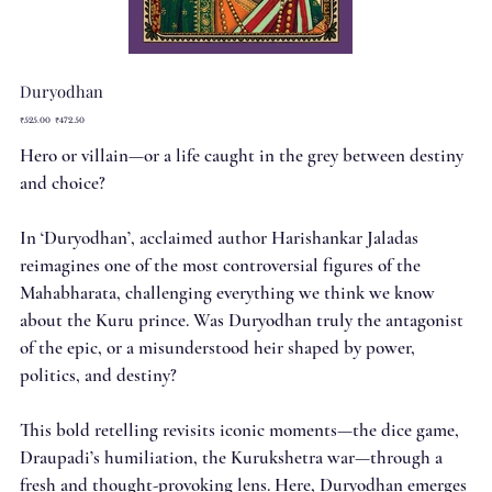
Duryodhan
Original
Sale
₹525.00
₹472.50
price
price
Hero or villain—or a life caught in the grey between destiny
and choice?
In ‘Duryodhan’, acclaimed author Harishankar Jaladas
reimagines one of the most controversial figures of the
Mahabharata, challenging everything we think we know
about the Kuru prince. Was Duryodhan truly the antagonist
of the epic, or a misunderstood heir shaped by power,
politics, and destiny?
This bold retelling revisits iconic moments—the dice game,
Draupadi’s humiliation, the Kurukshetra war—through a
fresh and thought-provoking lens. Here, Duryodhan emerges