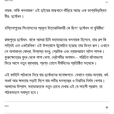
বইটির সম্পর্কে
নায়ক
,
নাকি
খলনায়ক
?
এই
দুইয়ের
মাঝখানে
দাঁড়িয়ে
আছে
এক
ভাগ্যবিড়ম্বিত
বীর
-
দুর্যোধন।
হস্তিনাপুরের
সিংহাসনের
প্রকৃত
উত্তরাধিকারী
কে
ছিল
?
দুর্যোধন
না
যুধিষ্ঠির
?
রাজপুত্র
দুর্যোধন
-
যাকে
আমরা
চিনি
মহাভারতের
খলনায়ক
হিসেবে
,
তার
গল্প
কি
সত্যিই
এত
একরৈখিক
?
এই
উপন্যাসে
উন্মোচিত
হয়েছে
তার
ভিন্ন
রূপ।
এখানে
সে
অসামান্য
যোদ্ধা
,
বিশ্বস্ত
বন্ধু
,
প্রেমিক
এবং
ন্যায়পরায়ণ
অটল
শাসক।
কুরুক্ষেত্রের
যুদ্ধ
থেকে
পাশা
খেলা
,
দ্রৌপদীর
অপমান
—
পরিচিত
ঘটনাগুলো
ফিরে
আসে
নতুন
ব্যাখ্যায়
,
প্রশ্ন
তোলে
দীর্ঘদিনের
প্রতিষ্ঠিত
সত্যকে।
এই
কাহিনি
পাঠককে
নিয়ে
যায়
দুর্যোধনের
মনোজগতে
-
যেখানে
ন্যায়
-
অন্যায়
,
ধর্ম
-
অধর্ম
আর
ক্ষমতার
লড়াই
মিশে
যায়
গভীর
মনস্তত্ত্ব
ও
নিয়তির
নির্মম
খেলায়।
আমাদের
বিশ্বাস
,
মহাভারতকে
নতুন
চোখে
দেখার
এই
যে
সাহসী
প্রয়াস
,
তা
পাঠকমহলে
সমাদৃত
হবে।
ISBN