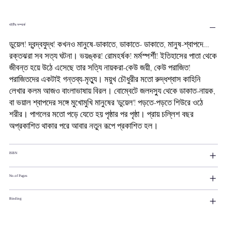
বইটির সম্পর্কে
ডুয়েল! দ্বন্দ্বযুদ্ধ! কখনও মানুষে-ডাকাতে, ডাকাতে- ডাকাতে, মানুষ-শ্বাপদে...
রক্তঝরা সব সত্য ঘটনা। ভয়ঙ্কর! রোমহর্ষক! মর্মস্পর্শী! ইতিহাসের পাতা থেকে
জীবন্ত হয়ে উঠে এসেছে তার সত্যি নায়করা-কেউ জয়ী, কেউ পরাজিত!
পরাজিতদের একটাই গন্তব্য-মৃত্যু। ময়ুখ চৌধুরীর মতো রুদ্ধশ্বাস কাহিনি
লেখার কলম আজও বাংলাভাষায় বিরল। বোম্বেটে জলদস্যু থেকে ডাকাত-নায়ক,
বা ভয়াল শ্বাপদের সঙ্গে মুখোমুখি মানুষের 'ডুয়েল'! পড়তে-পড়তে শিউরে ওঠে
শরীর। পাগলের মতো পড়ে যেতে হয় পৃষ্ঠার পর পৃষ্ঠা। প্রায় চল্লিশ বছর
অপ্রকাশিত থাকার পরে আবার নতুন রূপে প্রকাশিত হল।
ISBN
No.of Pages
Binding