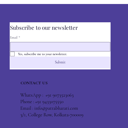
Subscribe to our newsletter
Email
*
Yes, subscribe me to your newsletter.
Submit
CONTACT US
WhatsApp : +91 9073523063
Phone : +91 9433075550
Email :
info@patrabharati.com
3/1, College Row, Kolkata-700009