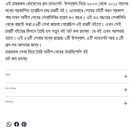
এই চাররকম ডোমেনের গল্প-নভেলেট- উপন্যাস নিয়ে ২০০৩ থেকে ২০১১ সালের
মধ্যে প্রকাশিত হয়েছিল চার-চারটি বই। একেবারে শেষের বইটি যখন প্রকাশ
পায় তখন অনীশ দেবের লেখালিখির বয়েস ৪৩ বছর। এই ৪৩ বছরের লেখালিখি
থেকে বাছাই করা ৫৯টি লেখা জায়গা পেয়েছিল ওই চারটি বইতে। এখন সেই
চারটি বইয়ের মিলনে তৈরি হল নতুন বই 'ডট কম রহস্য'- যে-বই এখন আপনার
হাতে। এই ৫৯টি লেখার মধ্যে রয়েছে ৩টি উপন্যাস, ৫টি নভেলেট আর ৫১টি
গল্প-সব আপনার জন্য।
চাররকম লেখা দিয়ে তৈরি অনীশ দেবের 'চারমিশেলি' বই
ডট কম রহস্য
ISBN
No.of Pages
Binding