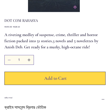
DOT COM RAHASYA
Original
Sale
₹699.00
₹629.10
price
price
A riveting medley of suspense, crime, thriller and horror
fiction packed into 51 stories,3 novels and 5 novelettes by
Anish Deb. Get ready for a murky, high-octane ride!
Add to Cart
বইটির সম্পর্কে
ক্রাইম সাসপেন্স থ্রিলার ভৌতিক