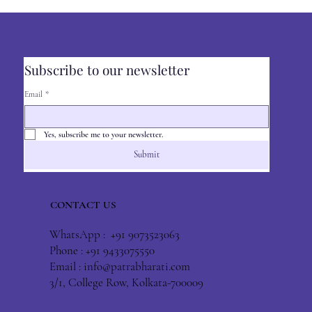
Subscribe to our newsletter
Email
*
Yes, subscribe me to your newsletter.
Submit
CONTACT US
WhatsApp : +91 9073523063
Phone : +91 9433075550
Email :
info@patrabharati.com
3/1, College Row, Kolkata-700009