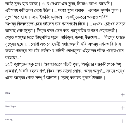
ততই মুগ্ধ হয়ে যাচ্ছে। ও যে দেখতে এত সুন্দর, নিজেও আগে বোঝেনি।...
এইসময় কলিংবেল বেজে উঠল।... দরজা খুলে অবাক। একজন সুদর্শন যুবক।
মুখে স্মিত হাসি। -গুড ইভনিং ম্যাডাম। একটু ভেতরে আসতে পারি?'
'অগস্ত্য বিহ্বলচক্ষে চেয়ে রইলেন তার গমনপথের দিকে।... এখনও চোখের সামনে
ভাসছে লোপামুদ্রা। সিক্ত বসন ভেদ করে প্রস্ফুটিত অপরূপ দেহবল্লরী।
শ্বেত শঙ্খের মতো উচ্ছ্বসিত স্তন, নাভিমূল, জঙ্ঘা, উরুদেশ...। নিতম্ব দুলছে
নৃত্যের ছন্দে।... লোপা এত মোহময়ী! মহাতেজস্বী ঋষি অগস্ত্য এখনও বিশ্বাস
করতে পারছেন না! তাঁর সর্বক্ষণের সঙ্গিনী লোপামুদ্রা এইমাত্র তাঁকে প্রত্যাখ্যান
করেছে!...'
১২টি প্রাপ্তমনস্ক গল্প। 'মহাভারতের পাঁচটি পৃষ্ঠা', 'অর্জুনের সঙ্কট' থেকে 'শুধু
একবার', 'একটি রহস্য গল্প', কিংবা 'বড় ভালো লোক', 'অন্য অসুখ'... স্বাদে গন্ধে
একে অন্যের থেকে সম্পূর্ণ আলাদা। স্বাদু কলমের বুননে টানটান।
ISBN
No.of Pages
Binding