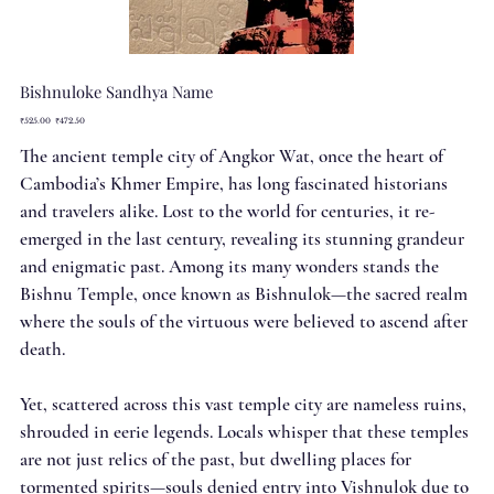
Bishnuloke Sandhya Name
Original
Sale
₹525.00
₹472.50
price
price
The ancient temple city of Angkor Wat, once the heart of
Cambodia’s Khmer Empire, has long fascinated historians
and travelers alike. Lost to the world for centuries, it re-
emerged in the last century, revealing its stunning grandeur
and enigmatic past. Among its many wonders stands the
Bishnu Temple, once known as Bishnulok—the sacred realm
where the souls of the virtuous were believed to ascend after
death.
Yet, scattered across this vast temple city are nameless ruins,
shrouded in eerie legends. Locals whisper that these temples
are not just relics of the past, but dwelling places for
tormented spirits—souls denied entry into Vishnulok due to