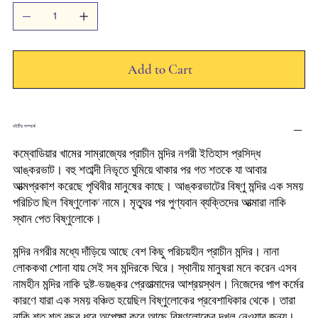
Add to Cart
বইটির সম্পর্কে
কম্বোডিয়ার খামের সাম্রাজ্যের প্রাচীন মন্দির নগরী ইতিহাস প্রসিদ্ধ
আঙ্করভাট। বহু শতাব্দী নিভৃতে ঘুমিয়ে থাকার পর গত শতকে যা আবার
আত্মপ্রকাশ করেছে পৃথিবীর মানুষের কাছে। আঙ্করভাটের বিষ্ণু মন্দির এক সময়
পরিচিত ছিল 'বিষ্ণুলোক' নামে। মৃত্যুর পর পুণ্যবান ব্যক্তিদের আত্মারা নাকি
স্থান পেত বিষ্ণুলোকে।
মন্দির নগরীর মধ্যে দাঁড়িয়ে আছে বেশ কিছু পরিচয়হীন প্রাচীন মন্দির। নানা
লোককথা শোনা যায় সেই সব মন্দিরকে ঘিরে। স্থানীয় মানুষরা মনে করেন এসব
নামহীন মন্দির নাকি দুষ্ট-ভয়ঙ্কর প্রেতাত্মাদের আশ্রয়স্থল। নিজেদের পাপ কর্মের
কারণে যারা এক সময় বঞ্চিত হয়েছিল বিষ্ণুলোকের প্রবেশাধিকার থেকে। তারা
নাকি শত শত বছর ধরে অপেক্ষা করে আছে বিষ্ণুলোকের দখল নেওয়ার জন্য।