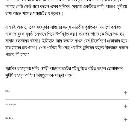
আবার কেউ কেউ মনে করেন এসব মন্দিরের কোনো একটিতে নাকি আজও লুকিয়ে
রাখা আছে খামের সম্রাটের গুপ্তধন।
এমনই এক মন্দিরের সংস্কার সাধনের জন্য ভারতীয় পুরাতত্ত্ব বিভাগে কর্মরত
একদল যুবক যুবতী সেখানে গিয়ে উপস্থিত হয়। তারপর তাদেরকে ঘিরে শুরু হয়
নানান রহস্যময় ঘটনা। ইতিহাস আর বর্তমান কখন যেন মিলেমিশে একাকার হয়ে
যায় তাদের চারপাশে। শেষ পর্যন্ত কি সেই প্রাচীন মন্দিরের রহস্য উদ্‌ঘাটন করতে
পারবে কী তারা?
প্রাচীন রহস্যময় মন্দির নগরী আঙ্করভাটের পটভূমিতে রচিত ভয়াল রোমাঞ্চকর
সুদীর্ঘ রহস্য কাহিনি 'বিষ্ণুলোকে সন্ধ্যা নামে'।
ISBN
No.of Pages
Binding