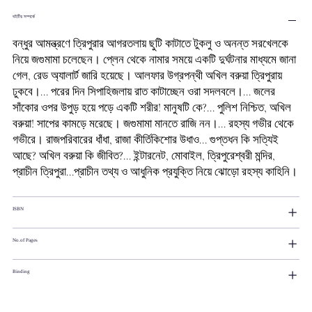
বইটির সম্পর্কে
বন্ধুর আমন্ত্রণে ত্রিপুরার আগরতলায় ছুটি কাটাতে টুকলু ও অনন্ত সরখেলকে
নিয়ে জগুমামা চলেছেন। প্লেন থেকে নামার সময়ে একটি দুর্ঘটনার মাধ্যমে জানা
গেল, রেড অ্যালার্ট জারি হয়েছে। আলফার উগ্রপন্থী অখিল বরুয়া ত্রিপুরায়
ঢুকবে।... পরের দিন সিপাহিজলায় রাত কাটাচ্ছেন ওরা সদলবলে।... জলের
সাঁকোর ওপর উপুড় হয়ে পড়ে একটি শরীর! মানুষটি কে?... পুলিশ নিশ্চিত, অখিল
বরুয়া! সাপের কামড়ে মরেছে। জগুমামা মানতে রাজি নন।... রহস্য গভীর থেকে
গভীরে। রাজপরিবারের ধাঁধা, রাজা কীর্তিকিশোর উধাও... গুপ্তধন কি সত্যিই
আছে? অখিল বরুয়া কি জীবিত?... ইন্টারনেট, মোবাইল, ত্রিপুরেশ্বরী মন্দির,
প্রাচীন ত্রিপুরা...প্রাচীন তথ্য ও আধুনিক প্রযুক্তি নিয়ে ঝোড়ো রহস্য কাহিনি।
ISBN
No.of Pages
Binding